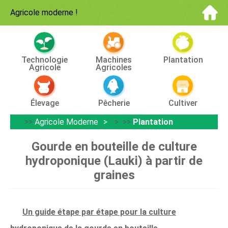
Agricole moderne
!
Technologie
Machines
Plantation
Agricole
Agricoles
Élevage
Pêcherie
Cultiver
>>
Agricole Moderne
> >>
Plantation
Gourde en bouteille de culture
hydroponique (Lauki) à partir de
graines
Un guide étape par étape pour la culture