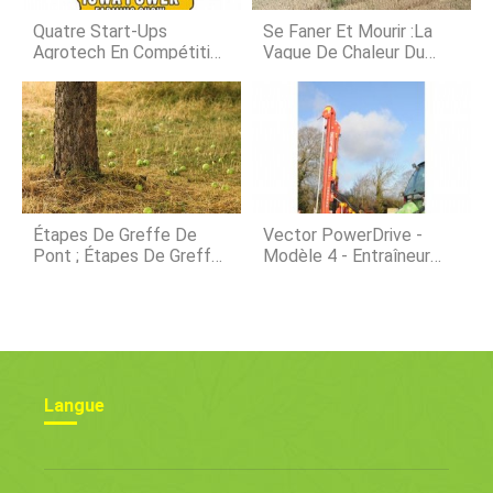
croissance. La méthode
hydroponique fonctionne sur le
Quatre Start-Ups
Se Faner Et Mourir :la
principe que tant que vous pouvez
Agrotech En Compétition
Vague De Chaleur Du
fournir ce dont ils on
À L'Iowa Power Farming
Nord-Ouest Des États-
Show
Unis Du Pacifique Cuit Le
Blé, Cultures Fruitières
Étapes De Greffe De
Vector PowerDrive -
Pont ; Étapes De Greffe
Modèle 4 - Entraîneur
De Contrefort
Pour Poteau De Clôture
Pivotante À 120 °
Langue