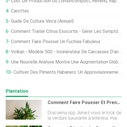
Coût De Production Du Lombricompost, Revenu, Rapport De Projet
Carottes
Guide De Culture Vinca (annuel)
Comment Traiter Citrus Exocortis - Gérer Les Symptômes De Citrus Exocortis
Comment Faire Pousser Un Fuchsia Fabuleux
Volkan - Modèle 500 - Incinérateur De Carcasses D'animaux De Capacité Moyenne
Une Nouvelle Analyse Montre Une Augmentation Globale De La Production Mondiale De Volaille, Mais Avec L'Europe À La Traîne
Cultiver Des Piments Habanero :un Approvisionnement Constant En Chaleur Locale
Plantation
Comment Faire Pousser Et Prendre Soin De Dracaena
Dracaena spp. Aimez-vous le look de
la verdure luxuriante à lintérieur, mais
vous nêtes pas prêt à vous engager