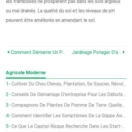
les framboises ne prospèrent pas dans les sols argileux
ou mal drainés. La qualité du sol et les niveaux de pH
peuvent être améliorés en amendant le sol.
Comment Démarrer Un Potager D'arrière-Cour En Afrique
Jardinage Potager D'arrière-Cour En Australie
Agricole Moderne
Cultiver Du Chou Chinois, Plantation, Se Soucier, Récolte
Conseils De Démarrage D'entreprise Pour Les Débutants En Élevage De Homard
Compagnons De Plantes De Pomme De Terre :quelles Sont Les Meilleures Plantes De Compagnie Pour Les Pommes De Terre
Comment Identifier Les Symptômes De La Grippe Aviaire Chez Les Poulets
Ce Que Le Capital-Risque Recherche Dans Les Start-Ups Agricoles