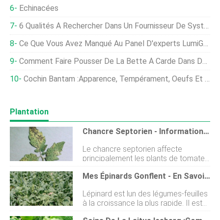
Échinacées
6 Qualités À Rechercher Dans Un Fournisseur De Système D'irrigation Goutte À Goutte
Ce Que Vous Avez Manqué Au Panel D'experts LumiGrow
Comment Faire Pousser De La Bette À Carde Dans Des Conteneurs
Cochin Bantam :Apparence, Tempérament, Oeufs Et Conseils D'élevage
Plantation
Chancre Septorien - Informations Sur Le Contrôle De La Tache Septorienne Sur Les Tomates
Le chancre septorien affecte
principalement les plants de tomates
et les membres de sa famille. Cest
Mes Épinards Gonflent - En Savoir Plus Sur La Boulonnerie Des Épinards
une maladie des taches foliaires qui
se manifeste dabord sur les feuilles
Lépinard est lun des légumes-feuilles
les plus anciennes des plantes. La
à la croissance la plus rapide. Il est
tache septorienne ou le chancre
excellent jeune en salade et les plus
peuvent survenir à nimporte quelle