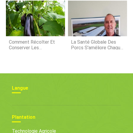
Alimentation Saine,
Plantes À Haut
Rendement
Comment Récolter Et
La Santé Globale Des
Conserver Les
Porcs S'améliore Chaque
Aubergines
Année, Dit La Clinique De
Gestion Des Truies
Langue
Plantation
Technologie Agricole