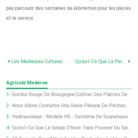
pas parcourir des centaines de kilomètres pour les pièces
et le service.
Les Meilleures Cultures À Cultiver Pour Gagner De L'argent
Qu'est-Ce Que La Permaculture ?
Agricole Moderne
Gombo Rouge De Bourgogne:Cultiver Des Plantes De Gombo Rouge Dans Le Jardin
Nous Allons Connaître Une Grave Pénurie De Pêches Dans Le Nord-Est Cet Été
Hydroponique - Modèle HS - Système De Suspension
Qu'est-Ce Que Le Seigle D'hiver :faire Pousser Du Seigle D'hiver Comme Culture De Couverture