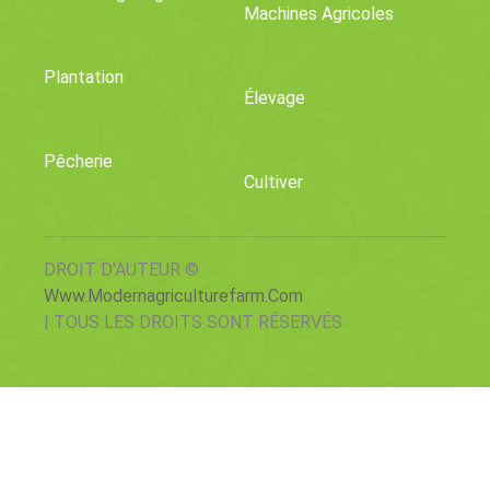
Machines Agricoles
Plantation
Élevage
Pêcherie
Cultiver
DROIT D'AUTEUR ©
Www.modernagriculturefarm.com
| TOUS LES DROITS SONT RÉSERVÉS