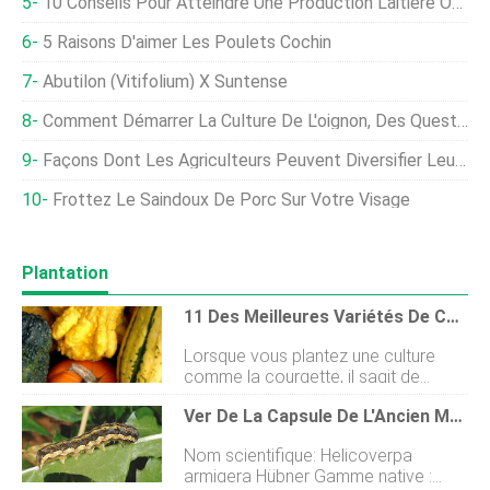
10 Conseils Pour Atteindre Une Production Laitière Optimale
5 Raisons D'aimer Les Poulets Cochin
Abutilon (Vitifolium) X Suntense
Comment Démarrer La Culture De L'oignon, Des Questions, Réponses
Façons Dont Les Agriculteurs Peuvent Diversifier Leurs Revenus
Frottez Le Saindoux De Porc Sur Votre Visage
Plantation
11 Des Meilleures Variétés De Courges D'hiver
Lorsque vous plantez une culture
comme la courgette, il sagit de
savourer linstant, et profiter de la
Ver De La Capsule De L'Ancien Monde
générosité de lété. Dun autre côté, la
culture de courges dhiver - cela
Nom scientifique: Helicoverpa
montre que vous pensez à lavenir.
armigera Hübner Gamme native :
Donc, offrez-vous un festin à votre