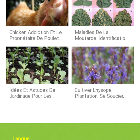
saladier rempli de légumes verts frais
parcelles séparées quils utilisent
lorsque vous aurez terminé. Vous
pour la rotation
pouvez faire pousser de la laitue
dans du terreau dans un pot à
lintérieur plutôt que dans votre jardin.
Avec autant de variétés de
Chicken Addiction Et Le
Maladies De La
Propriétaire De Poulet
Moutarde :Identification
Urbain
Et Gestion
Idées Et Astuces De
Cultiver L'hysope,
Jardinage Pour Les
Plantation, Se Soucier, Et
Débutants
La Récolte
Langue