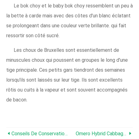
Le bok choy et le baby bok choy ressemblent un peu à
la bette à carde mais avec des côtes d'un blanc éclatant
se prolongeant dans une couleur verte brillante. qui fait
ressortir son côté sucré.
Les choux de Bruxelles sont essentiellement de
minuscules choux qui poussent en groupes le long d'une
tige principale. Ces petits gars tiendront des semaines
lorsqu'ils sont laissés sur leur tige. Ils sont excellents
rôtis ou cuits à la vapeur et sont souvent accompagnés
de bacon.
Conseils De Conservation Du Chou :que Faire Des Choux Après La Récolte
Omero Hybrid Cabbage Care :En Savoir Plus Sur La Culture Des Choux Omero