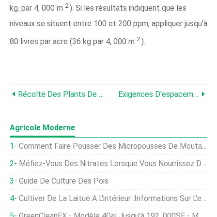
2
kg. par 4, 000 m
). Si les résultats indiquent que les
niveaux se situent entre 100 et 200 ppm, appliquer jusqu'à
2
80 livres par acre (36 kg par 4, 000 m
).
Récolte Des Plants De Houblon :quand Est La Saison De Récolte Du Houblon
Exigences D'espacement Du Houblon - Conseils Sur L'espacement Des Plantes Pour Le Houblon
Agricole Moderne
Comment Faire Pousser Des Micropousses De Moutarde Rapidement Et Facilement
Méfiez-Vous Des Nitrates Lorsque Vous Nourrissez Du Maïs Et Du Sorgho Secs
Guide De Culture Des Pois
Cultiver De La Laitue À L'intérieur :informations Sur L'entretien De La Laitue D'intérieur
GreenCleanFX - Modèle 4Gal Jusqu'à 192, 000SF - Mousse, Contrôle De La Moisissure Et De La Moisissure