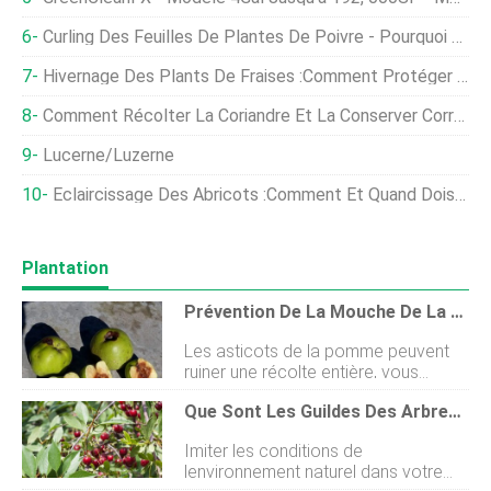
Curling Des Feuilles De Plantes De Poivre - Pourquoi Et Comment Traiter
Hivernage Des Plants De Fraises :comment Protéger Les Plants De Fraises En Hiver
Comment Récolter La Coriandre Et La Conserver Correctement
Lucerne/luzerne
Éclaircissage Des Abricots :comment Et Quand Dois-Je Éclaircir Mon Abricotier
Plantation
Prévention De La Mouche De La Pomme :signes Et Contrôle De La Mouche De La Pomme
Les asticots de la pomme peuvent
ruiner une récolte entière, vous
laissant perplexe quant à ce quil faut
Que Sont Les Guildes Des Arbres Fruitiers ? Apprenez À Démarrer Le Vôtre
faire. Apprendre à reconnaître les
signes et prendre les mesures
Imiter les conditions de
préventives appropriées en amont
lenvironnement naturel dans votre
est essentiel pour lutter contre ces