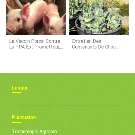
Le Vaccin Porcin Contre
Entretien Des
La PPA Est Prometteur,
Contenants De Chou
Mais Long Chemin À
:Conseils Pour Faire
Parcourir
Pousser Du Chou En Pot
Langue
Plantation
Technologie Agricole