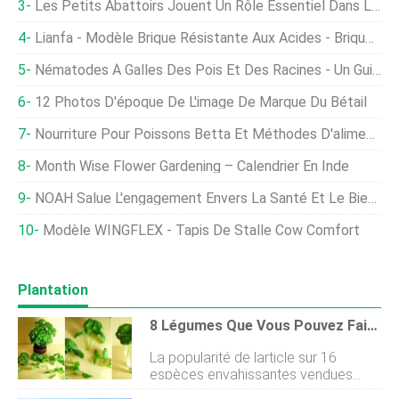
Les Petits Abattoirs Jouent Un Rôle Essentiel Dans Le Bien-Être Animal
Lianfa - Modèle Brique Résistante Aux Acides - Brique Résistante Aux Acides Brique Résistante Aux Acides
Nématodes À Galles Des Pois Et Des Racines - Un Guide Sur La Résistance Aux Nématodes Des Pois
12 Photos D'époque De L'image De Marque Du Bétail
Nourriture Pour Poissons Betta Et Méthodes D'alimentation Pour Les Débutants
Month Wise Flower Gardening – Calendrier En Inde
NOAH Salue L'engagement Envers La Santé Et Le Bien-Être Des Animaux Et La Science Britannique Dans Le Discours De La Reine
Modèle WINGFLEX - Tapis De Stalle Cow Comfort
Plantation
8 Légumes Que Vous Pouvez Faire Repousser Encore Et Encore
La popularité de larticle sur 16
espèces envahissantes vendues
dans la plupart des jardineries ma