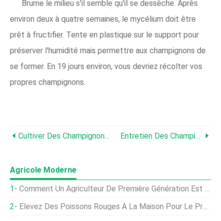
Brume le milieu s'il semble qu'il se dessèche. Après
environ deux à quatre semaines, le mycélium doit être
prêt à fructifier. Tente en plastique sur le support pour
préserver l'humidité mais permettre aux champignons de
se former. En 19 jours environ, vous devriez récolter vos
propres champignons.
Cultiver Des Champignons À La Maison :comment Faire Une Chambre De Fructification De Champignons
Entretien Des Champignons De Paris :découvrez Comment Faire Pousser Des Champignons De Paris Blancs
Agricole Moderne
Comment Un Agriculteur De Première Génération Est Passé De 6 À 600 Acres En Quatre Ans
Élevez Des Poissons Rouges À La Maison Pour Le Profit