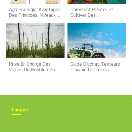
camarades de classe à cause doù
elle venait. Lenfant dun diplomate
Agroécologie; Avantages,
Comment Planter Et
dun pays du « tiers-
Des Principes, Niveaux Et
Cultiver Des
Exemples
Citrouilles :guide
Complet
Prise En Charge Des
Guide D'achat :testeurs
Vignes De Houblon :en
D'humidité Du Foin
Savoir Plus Sur La Prise
En Charge Des Plants De
Houblon
Langue