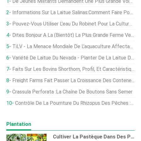
De Jeunes Militants Demandent Une Plus Grande Voix Dans La Prise De Décision Pour Les Africains Touchés Par Le Climat
Informations Sur La Laitue Salinas:Comment Faire Pousser Des Plants De Laitue Salinas
Pouvez-Vous Utiliser L'eau Du Robinet Pour La Culture Hydroponique ?
Dites Bonjour À La (bientôt) La Plus Grande Ferme Verticale Intérieure Au Monde
TiLV - La Menace Mondiale De L'aquaculture Affectant La Production De Tilapia
Variété De Laitue Du Nevada - Planter De La Laitue Du Nevada Dans Les Jardins
Faits Sur Les Bovins Shorthorn, Profil, Et Caractéristiques
Freight Farms Fait Passer La Croissance Des Conteneurs Au Niveau Supérieur
Crassula Perforata :La Chaîne De Boutons Sans Semer
Contrôle De La Pourriture Du Rhizopus Des Pêches :comment Traiter La Pourriture Du Rhizopus Des Pêches
Plantation
Cultiver La Pastèque Dans Des Pots À Partir De Graines - Un Guide Complet