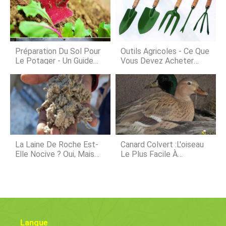
plantes donnent un étalage éb
types de champignons et
champignons poussent dans un
paillis ? Champignon dartillerie,
champignon nid doiseaux,
champignons, puanteurs, et les
Préparation Du Sol Pour
Outils Agricoles - Ce Que
moisissures visqueuses sont des
Le Potager - Un Guide
Vous Devez Acheter
champignons populaires qui po
Complet
Pour Commencer
La Laine De Roche Est-
Canard Colvert :l'oiseau
Elle Nocive ? Oui, Mais…
Le Plus Facile À
Identifier
Langue