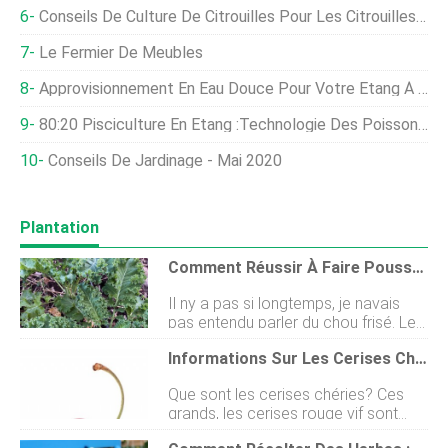
Conseils De Culture De Citrouilles Pour Les Citrouilles D'Halloween
Le Fermier De Meubles
Approvisionnement En Eau Douce Pour Votre Étang À Poissons-Chats
80:20 Pisciculture En Étang :technologie Des Poissons D'étang D'eau Douce
Conseils De Jardinage - Mai 2020
Plantation
Comment Réussir À Faire Pousser Du Chou Frisé Dans Votre Jardin
Il ny a pas si longtemps, je navais
pas entendu parler du chou frisé. Le
chou frisé a gagné en popularité en
Informations Sur Les Cerises Chéries :pouvez-Vous Faire Pousser Des Cerises Chéries À La Maison
raison de sa valeur nutritive
exceptionnelle, bienfaits pour la
Que sont les cerises chéries? Ces
santé et saveur. Jadore manger du
grands, les cerises rouge vif sont
chou frisé car il conserve sa texture
appréciées pour leur forme en cœur
même lorsquil est cuit. Pour moi, la