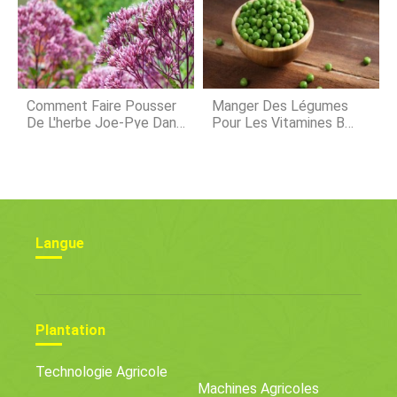
Brocoli
Comment Faire Pousser
Manger Des Légumes
De L'herbe Joe-Pye Dans
Pour Les Vitamines B
Votre Paysage Ou Votre
:des Légumes À Haute
Jardin
Teneur En Vitamine B
Langue
Plantation
Technologie Agricole
Machines Agricoles