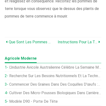
et réagissez en conséquence. Récoltez les pommes de
terre lorsque vous observez que le dessus des plants de
pommes de terre commence à mourir.
Que Sont Les Pommes De Terre Fingerling:Conseils Pour Faire Pousser Des Pommes De Terre Fingerling
Instructions Pour La Tour De Pommes De Terre - Conseils Pour Construire Une Tour De Pommes De Terre
Agricole Moderne
L'industrie Avicole Australienne Célèbre La Semaine Mondiale De Sensibilisation Aux Antimicrobiens 2020
Recherche Sur Les Besoins Nutritionnels Et La Technologie Alimentaire Des Poissons Mandarins
Commencer Des Graines Dans Des Coquilles D'œufs :c'est Amusant, Facile, Et Écologique
Cultiver Des Micro-Pousses Biologiques Dans L'arrière-Cour
Modèle D90 - Porte De Tête