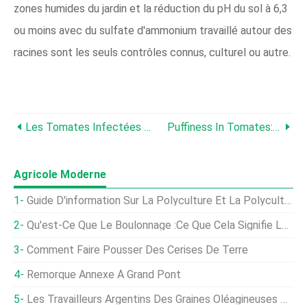
zones humides du jardin et la réduction du pH du sol à 6,3
ou moins avec du sulfate d'ammonium travaillé autour des
racines sont les seuls contrôles connus, culturel ou autre.
Les Tomates Infectées Par La Brûlure Sont-Elles Comestibles ?
Puffiness In Tomates:Pourquoi Les Tomates Sont Creuses À L'intérieur
Agricole Moderne
Guide D'information Sur La Polyculture Et La Polyculture
Qu'est-Ce Que Le Boulonnage :ce Que Cela Signifie Lorsqu'une Usine Se Boulonne
Comment Faire Pousser Des Cerises De Terre
Remorque Annexe À Grand Pont
Les Travailleurs Argentins Des Graines Oléagineuses Se Mettent En Grève Dans Les Principaux Ports