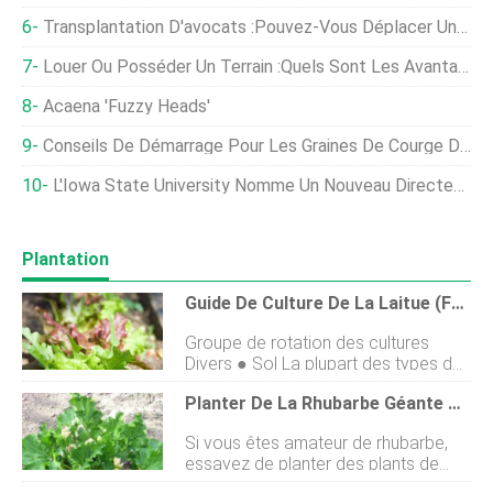
Transplantation D'avocats :pouvez-Vous Déplacer Un Avocatier Mature
Louer Ou Posséder Un Terrain :quels Sont Les Avantages Fiscaux ?
Acaena 'Fuzzy Heads'
Conseils De Démarrage Pour Les Graines De Courge D'été Et De Courgette
L'Iowa State University Nomme Un Nouveau Directeur De L'Egg Industry Center
Plantation
Guide De Culture De La Laitue (feuille)
Groupe de rotation des cultures
Divers ● Sol La plupart des types de
sols, mais mieux dans un sol retenant
Planter De La Rhubarbe Géante Au Bord De La Rivière :comment Faire Pousser Des Plantes De Rhubarbe Géante
lhumidité avec un peu de compost
creusé. Position Soleil à mi-ombre
Si vous êtes amateur de rhubarbe,
laprès-midi. Tolérant au gel Tolère les
essayez de planter des plants de
gelées légères, mais a besoin dune
rhubarbe géante de Riverside.
protection contre les gels durs.