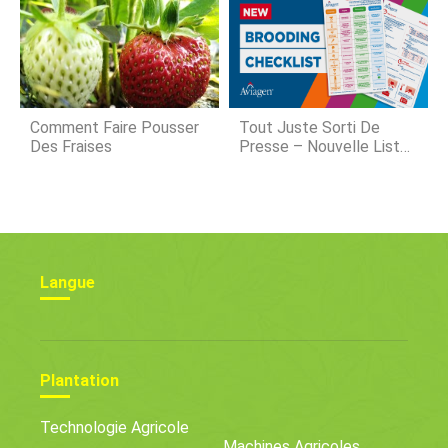
Plants De Tomates
Comment Faire Pousser
Tout Juste Sorti De
Des Fraises
Presse – Nouvelle Liste
De Contrôle De
Couvaison Aviagen
Langue
Plantation
Technologie Agricole
Machines Agricoles