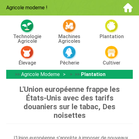
Agricole moderne
!
Technologie
Machines
Plantation
Agricole
Agricoles
Élevage
Pêcherie
Cultiver
>>
Agricole Moderne
> >>
Plantation
L'Union européenne frappe les
États-Unis avec des tarifs
douaniers sur le tabac, Des
noisettes
L'Union européenne s'apprête à imposer de nouveaux