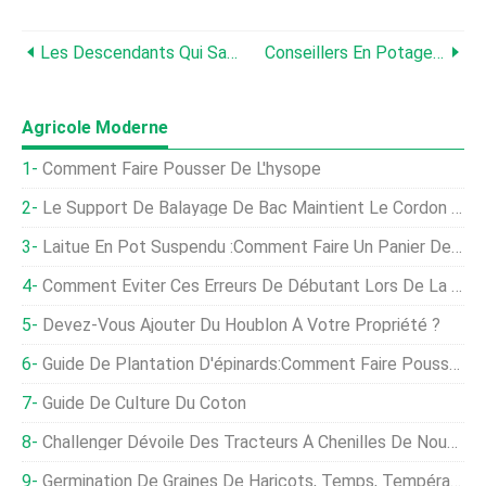
Les Descendants Qui Sauvent Les Graines
Conseillers En Potagers
Agricole Moderne
Comment Faire Pousser De L'hysope
Le Support De Balayage De Bac Maintient Le Cordon Hors Du Maïs
Laitue En Pot Suspendu :comment Faire Un Panier De Laitue Suspendu
Comment Éviter Ces Erreurs De Débutant Lors De La Mise En Place D'une Culture Hydroponique
Devez-Vous Ajouter Du Houblon À Votre Propriété ?
Guide De Plantation D'épinards:Comment Faire Pousser Des Épinards Dans Le Jardin Familial
Guide De Culture Du Coton
Challenger Dévoile Des Tracteurs À Chenilles De Nouvelle Génération
Germination De Graines De Haricots, Temps, Température, Traiter