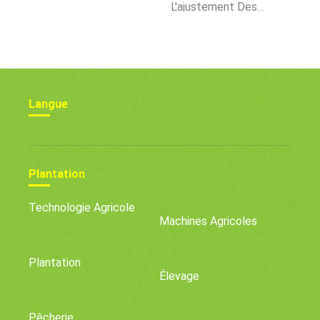
L'ajustement Des
Niveaux Et De La Source
De Zinc Dans
L'alimentation Des
Crevettes :votre Choix
De Zinc Peut Limiter Les
Performances
Langue
Plantation
Technologie Agricole
Machines Agricoles
Plantation
Élevage
Pêcherie