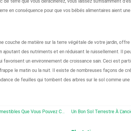
loc de terre que vous déracinerez, vous laissez suffisamment d'
 terre en conséquence pour que vos bébés alimentaires aient une
 fine couche de matière sur la terre végétale de votre jardin, o
ajoutant des nutriments et en réduisant le ruissellement. Il peut
ui favorisent un environnement de croissance sain. Ceci est parti
appe le matin ou la nuit. Il existe de nombreuses façons de créer
dance de feuilles qui tombent des arbres sur le sol comme une 
5 Cactus Et Plantes Succulentes Comestibles Que Vous Pouvez Cultiver À L'intérieur
Un Bon Sol Terrestre À L'ancienne S