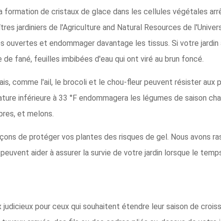
 la formation de cristaux de glace dans les cellules végétales a
îtres jardiniers de l'Agriculture and Natural Resources de l'Univer
es ouvertes et endommager davantage les tissus. Si votre jardin 
de fané, feuilles imbibées d'eau qui ont viré au brun foncé.
is, comme l'ail, le brocoli et le chou-fleur peuvent résister aux 
ature inférieure à 33 °F endommagera les légumes de saison ch
res, et melons.
açons de protéger vos plantes des risques de gel. Nous avons ra
peuvent aider à assurer la survie de votre jardin lorsque le temps
 judicieux pour ceux qui souhaitent étendre leur saison de crois