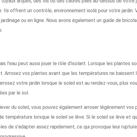
uyaux arqués, des fils ou des cadres pliés au-dessus de votre j
e. Ils offrent un contrôle, environnement isolé pour votre jardin
 jardinage ou en ligne. Nous avons également un guide de brico
e.
is l'eau peut aussi jouer le rôle d'isolant. Lorsque les plantes s
ut. Arrosez vos plantes avant que les températures ne baissent la
arrosez votre jardin lorsque le soleil est au rendez-vous, plus v
es par le sol.
 lever du soleil, vous pouvez également arroser légèrement vos p
 température lorsque le soleil se lève. Si le soleil se lève et q
les de s'adapter assez rapidement, ce qui provoque leur rupture
 progressive.