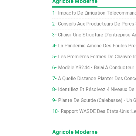
Agricole Moderne
Impacts De L'irrigation Télécomman
Conseils Aux Producteurs De Porcs Sur Les Problèmes D
Choisir Une Structure D'entreprise 
La Pandémie Amène Des Foules Précoces Da
Les Premières Fermes De Chanvre Industriel Des États-Unis Pourraie
Modèle YB244 - Balai À Conducteur 
À Quelle Distance Planter Des Concombres Et A
Identifiez Et Résolvez 4 Niveaux De
Plante De Gourde (calebasse) - Un Gui
Rapport WASDE Des États-Unis :les Prévisions De
Agricole Moderne