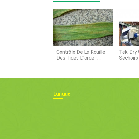
Contrôle De La Rouille
Tek-Dry 
Des Tiges D'orge -
Séchoirs
Comment Arrêter La
Refroidi
Rouille Des Tiges Des
Céréales
Plantes D'orge
Langue