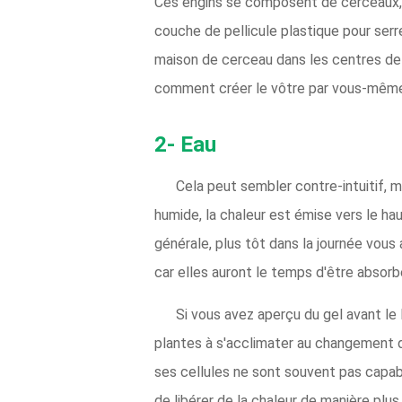
Ces engins se composent de cerceaux, t
couche de pellicule plastique pour serr
maison de cerceau dans les centres de
comment créer le vôtre par vous-mêm
2- Eau
Cela peut sembler contre-intuitif, ma
humide, la chaleur est émise vers le ha
générale, plus tôt dans la journée vous 
car elles auront le temps d'être absorbé
Si vous avez aperçu du gel avant le
plantes à s'acclimater au changement de
ses cellules ne sont souvent pas capab
de libérer de la chaleur de manière plus