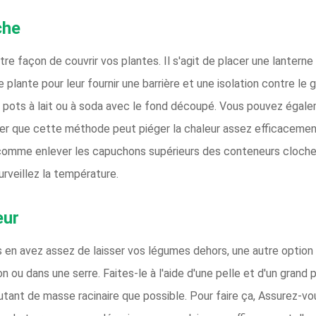
che
e façon de couvrir vos plantes. Il s'agit de placer une lanterne
 plante pour leur fournir une barrière et une isolation contre le g
s pots à lait ou à soda avec le fond découpé. Vous pouvez égal
ter que cette méthode peut piéger la chaleur assez efficacement,
, comme enlever les capuchons supérieurs des conteneurs cloche, 
urveillez la température.
eur
s en avez assez de laisser vos légumes dehors, une autre option 
 ou dans une serre. Faites-le à l'aide d'une pelle et d'un grand
autant de masse racinaire que possible. Pour faire ça, Assurez-v