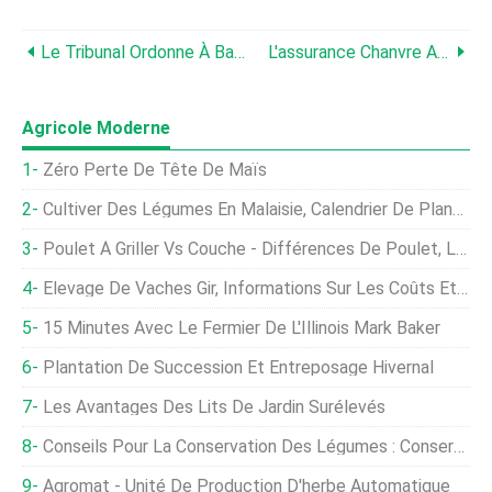
Le Tribunal Ordonne À Bayer De Payer 265 Millions De Dollars À Une Ferme Touchée Par Dicamba Drift
L'assurance Chanvre Arrive, Rapprocher Le Chanvre D'une Culture Traditionnelle
Agricole Moderne
Zéro Perte De Tête De Maïs
Cultiver Des Légumes En Malaisie, Calendrier De Plantation
Poulet À Griller Vs Couche - Différences De Poulet, La Gestion
Élevage De Vaches Gir, Informations Sur Les Coûts Et Les Bénéfices
15 Minutes Avec Le Fermier De L'Illinois Mark Baker
Plantation De Succession Et Entreposage Hivernal
Les Avantages Des Lits De Jardin Surélevés
Conseils Pour La Conservation Des Légumes : Conserver Différents Types De Légumes
Agromat - Unité De Production D'herbe Automatique