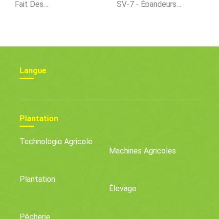
Fait Des
SV-7 - Épandeurs
Recommandations Pour
D'engrais
Protéger 30% Des
Terres Et Des Eaux
Américaines
Langue
Plantation
Technologie Agricole
Machines Agricoles
Plantation
Élevage
Pêcherie