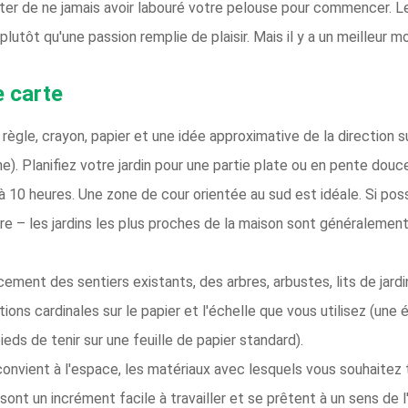
ter de ne jamais avoir labouré votre pelouse pour commencer. Le
utôt qu'une passion remplie de plaisir. Mais il y a un meilleur m
e carte
règle, crayon, papier et une idée approximative de la direction s
che). Planifiez votre jardin pour une partie plate ou en pente douc
 à 10 heures. Une zone de cour orientée au sud est idéale. Si possi
ère – les jardins les plus proches de la maison sont généralement
acement des sentiers existants, des arbres, arbustes, lits de jard
tions cardinales sur le papier et l'échelle que vous utilisez (une
eds de tenir sur une feuille de papier standard).
convient à l'espace, les matériaux avec lesquels vous souhaitez t
 sont un incrément facile à travailler et se prêtent à un sens de 