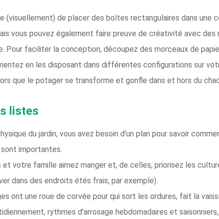
ble (visuellement) de placer des boîtes rectangulaires dans une c
is vous pouvez également faire preuve de créativité avec des r
e. Pour faciliter la conception, découpez des morceaux de papie
mentez en les disposant dans différentes configurations sur vot
lors que le potager se transforme et gonfle dans et hors du chaos
s listes
sique du jardin, vous avez besoin d'un plan pour savoir comment v
s sont importantes.
et votre famille aimez manger et, de celles, priorisez les cultu
iver dans des endroits étés frais, par exemple).
ont une roue de corvée pour qui sort les ordures, fait la vaisse
uotidiennement, rythmes d'arrosage hebdomadaires et saisonniers,