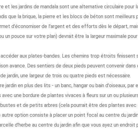
re et les jardins de mandala sont une alternative circulaire pour l
andis que la brique, la pierre et les blocs de béton sont meilleur
ermet d'économiser de l'argent et des efforts dès le départ, mais 
ou un pouce sur votre plan) devrait être la largeur maximale pour
accéder aux plates-bandes. Les chemins trop étroits finissent s
ison avance. Des sentiers de deux pieds peuvent convenir dans c
de jardin, une largeur de trois ou quatre pieds est nécessaire.
e jardin en plus des lits - un banc, hangar ou bain d'oiseaux, pa
vec une bordure de plantes vivaces à fleurs sur un ou plusieurs 
arbustes et de petits arbres (cela pourrait être des plantes avec 
ne autre option consiste à placer un point focal au centre du jardi
parcelle d'herbe au centre du jardin afin que vous ayez un endroit