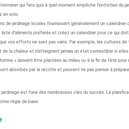
 Déterminer qui fera quoi à quel moment empêche l'entretien du ja
z en solo.
ons de jardinage locales fournissent généralement un calendrier d
iste d'aliments préférés et créez un calendrier pour ce qui doit 
ue vos efforts ne sont pas vains. Par exemple, les cultures de
 de la chaleur et n'atteignent jamais un état comestible si elle
omne » doivent être plantées au milieu ou à la fin de l'été pour mû
 sont absorbés par la récolte et peuvent ne pas penser à préparer l
 jardinage est l'une des nombreuses clés du succès. La planifica
bonne règle de base.
e