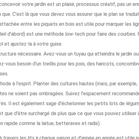
oncevoir votre jardin est un plaisir, processus créatif, pas un e
que. C'est là que vous devez vous assurer que le plan se traduit 
attachée entre les piquets en bois est utile pour marquer les lign
leil d'abord) est une méthode low-tech pour faire des courbes. 
l et ajustez-la à votre guise.
astructure nécessaire. Avez-vous un tuyau qui atteindra le jardin 
z-vous besoin d'un treillis pour les pois, des haricots, concombre
ses.
de à l'esprit. Planter des cultures hautes (maïs, par exemple, ou
tites ne soient pas ombragées. Suivez l'espacement recommandé 
s. Il est également sage d'échelonner les petits lots de légumes 
ôt que d'être surchargé de plus que ce que vous pouvez utiliser à
n rapide comme la laitue, betteraves et radis).
à travers les lits à chaque saison et d'année en année est utile 