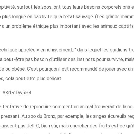
ivité, surtout les zoos, ont tous leurs besoins corporels pris e
 plus longue en captivité qu'à l'état sauvage. (Les grands ma
 y a un problème éthique plus important avec les animaux captifs 
chnique appelée « enrichissement, " dans lequel les gardiens t
n'a peut-être pas besoin d'utiliser ces instincts pour survivre, ma
que ou obèse. C'est pourquoi il est recommandé de jouer avec un
, cela peut être plus délicat.
v=AKrI-sDw5H4
 tentative de reproduire comment un animal trouverait de la nour
 pressant. Au zoo du Bronx, par exemple, les singes écureuils re
nnaissent pas Jell-O, bien sûr, mais chercher des fruits est ce qu'