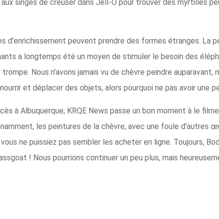
ux singes de creuser dans Jell-O pour trouver des myrtilles peu
ues d'enrichissement peuvent prendre des formes étranges. La p
phants a longtemps été un moyen de stimuler le besoin des élé
trompe. Nous n'avons jamais vu de chèvre peindre auparavant, m
r nourrir et déplacer des objets, alors pourquoi ne pas avoir une p
cès à Albuquerque; KRQE News passe un bon moment à le filmer 
onnamment, les peintures de la chèvre, avec une foule d'autres œ
ous ne puissiez pas sembler les acheter en ligne. Toujours, Bodi
cassgoat ! Nous pourrions continuer un peu plus, mais heureusem