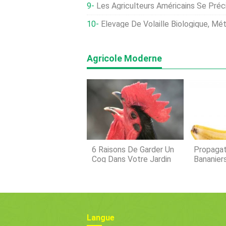
Les Agriculteurs Américains Se Précipitent Pour Planter D
Élevage De Volaille Biologique, Méthode
Agricole Moderne
6 Raisons De Garder Un
Propagat
Coq Dans Votre Jardin
Bananiers
Bananiers
Graines
Langue