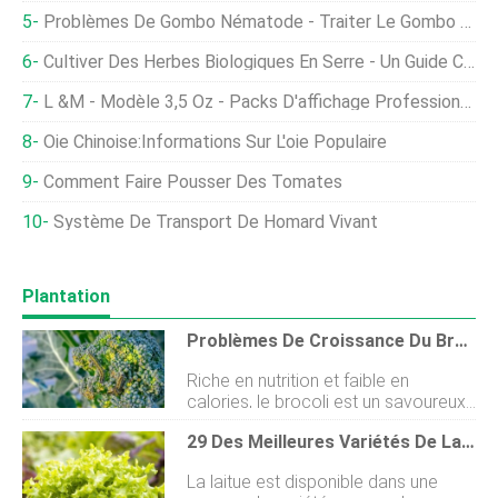
Problèmes De Gombo Nématode - Traiter Le Gombo Avec Des Nématodes À Galles
Cultiver Des Herbes Biologiques En Serre - Un Guide Complet
L &M - Modèle 3,5 Oz - Packs D'affichage Professionnels En Tissu Paysager De Qualité Supérieure
Oie Chinoise:Informations Sur L'oie Populaire
Comment Faire Pousser Des Tomates
Système De Transport De Homard Vivant
Plantation
Problèmes De Croissance Du Brocoli :informations Sur Les Maladies Et Les Ravageurs Courants Du Brocoli
Riche en nutrition et faible en
calories, le brocoli est un savoureux,
récolte de saison fraîche, facile à
29 Des Meilleures Variétés De Laitue Pour Votre Jardin
cultiver dans les bonnes conditions.
Les plantes saines peuvent résister à
La laitue est disponible dans une
de légères infestations dinsectes et