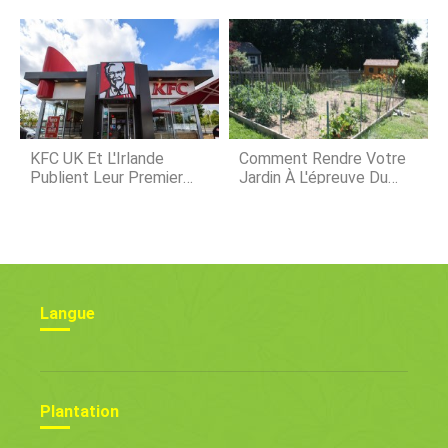
Débutant
Vers L'Égypte, La
Jordanie Et Le Yémen,
Mais Les Postes
Baissent En 2020 Au
Moyen-Orient
KFC UK Et L'Irlande
Comment Rendre Votre
Publient Leur Premier
Jardin À L'épreuve Du
Rapport Annuel
Poulet
D'avancement Sur Le
Bien-Être Des Poulets
Langue
Plantation