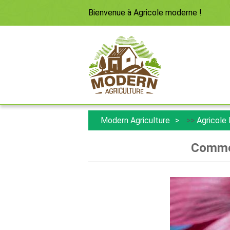
Bienvenue à
Agricole moderne
!
Modern Agriculture
>>
Agricole
Comment