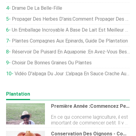
Drame De La Belle-Fille
Propager Des Herbes D'anis:Comment Propager Des Plantes D'anis
Un Emballage Incroyable À Base De Lait Est Meilleur Que Le Plastique "et Vous Pouvez Le Manger, Trop
Plantes Compagnes Aux Épinards, Guide De Plantation
Réservoir De Puisard En Aquaponie :en Avez-Vous Besoin ?
Choisir De Bonnes Graines Ou Plantes
Vidéo D'alpaga Du Jour :l'alpaga En Sauce Crache Au Propriétaire
Plantation
Première Année :commencez Petit
En ce qui concerne lagriculture, il est
important de commencer petit. Il y a
beaucoup à apprendre sur la culture
Conservation Des Oignons - Comment Conserver Les Oignons Du Potager
des aliments, et construire