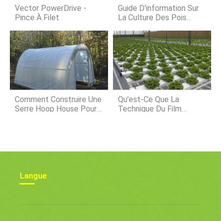
des pommiers, mais quen est-il des
Vector PowerDrive -
Guide D'information Sur
autres nutriments ?
Pince À Filet
La Culture Des Pois
Verts
Comment Construire Une
Qu'est-Ce Que La
Serre Hoop House Pour
Technique Du Film
50 $
Nutritif (NFT) En
Aquaponie ?
Langue