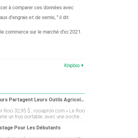
mmencer à comparer ces données avec
 d'engrais et de semis, " il dit.
s le commerce sur le marché d'ici 2021.
Knipbio
5 Lecteurs Partagent Leurs Outils Agricoles Préférés Pour L'automne
rooapron.com « Le Roo
me un trug portable, avec une poche
se pour rassembler les légumes et les
tage Pour Les Débutants
a tige en toile rembourrée protège
nt contre les serres de poulet. Je laime