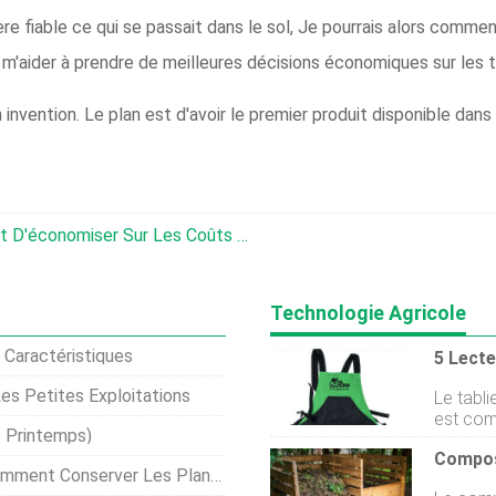
nière fiable ce qui se passait dans le sol, Je pourrais alors co
aider à prendre de meilleures décisions économiques sur les taux
invention. Le plan est d'avoir le premier produit disponible dan
La Technologie Des Capteurs Permet D'économiser Sur Les Coûts D'eau Et De Carburant
Technologie Agricole
t Caractéristiques
Les Petites Exploitations
Le tablier Roo 32,95 $ ; 
est com
 Printemps)
spacieu
Compos
œufs. L
r Les Plantes-Racines Dans Le Sable
égaleme