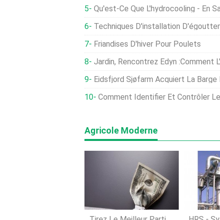
Qu'est-Ce Que L'hydrocooling - En Savoir Plus Sur L
Techniques D'installation D'égouttemen
Friandises D'hiver Pour Poulets
Jardin, Rencontrez Edyn :Comment L'« Internet Des 
Eidsfjord Sjøfarm Acquiert La Barge D'alimentati
Comment Identifier Et Contrôler Les Mal
Agricole Moderne
Tirez Le Meilleur Parti
HRS - S