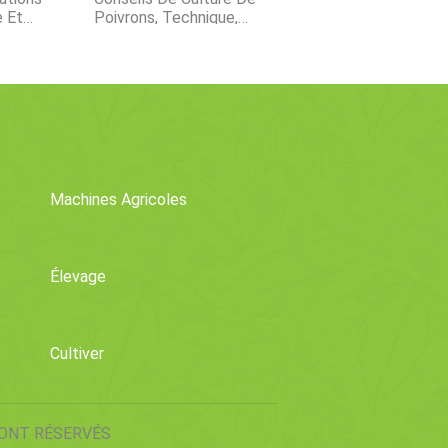
e Et
Poivrons, Technique,
Idées, Secrets
Machines Agricoles
Élevage
Cultiver
SONT RÉSERVÉS