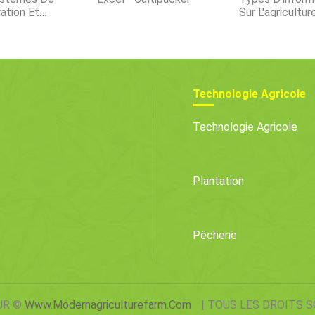
ation Et
Sur L'agricultur
ation Pour Les
L'agriculture
ions
ires
Technologie Agricole
Technologie Agricole
Plantation
Pêcherie
UR ©
Www.modernagriculturefarm.com
| TOUS LES DROITS 