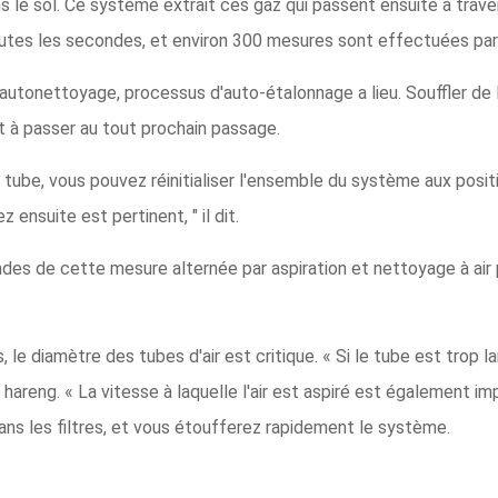
ns le sol. Ce système extrait ces gaz qui passent ensuite à trave
outes les secondes, et environ 300 mesures sont effectuées par
autonettoyage, processus d'auto-étalonnage a lieu. Souffler de l
êt à passer au tout prochain passage.
tube, vous pouvez réinitialiser l'ensemble du système aux positi
nsuite est pertinent, " il dit.
des de cette mesure alternée par aspiration et nettoyage à air p
s, le diamètre des tubes d'air est critique. « Si le tube est trop l
hareng. « La vitesse à laquelle l'air est aspiré est également imp
ns les filtres, et vous étoufferez rapidement le système.