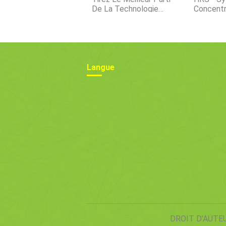
De La Technologie
Concentr
Lorsque Les Marges
D'évapor
Sont Minces
Applicat
Alimenta
Langue
DROIT D'AUTE