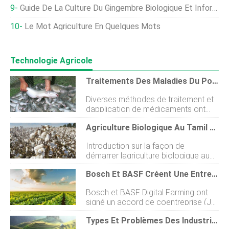
Guide De La Culture Du Gingembre Biologique Et Informations Pour Les Débutants
Le Mot Agriculture En Quelques Mots
Technologie Agricole
Traitements Des Maladies Du Poisson-Chat
Diverses méthodes de traitement et
dapplication de médicaments ont
été utilisées pour lutter contre les
Agriculture Biologique Au Tamil Nadu, Comment Commencer
maladies des poissons. · Tremper.
Une solution forte dun produit
Introduction sur la façon de
chimique est utilisée pendant une
démarrer lagriculture biologique au
période relativement courte. Cette
Tamil Nadu :Lagriculture biologique
méthode peut être dangereuse car
Bosch Et BASF Créent Une Entreprise Commune Dans Le Domaine De La Technologie Numérique
est définie comme la méthode
les solutions utilisées sont
agricole qui consiste à cultiver et à
concentrées. La différence entre une
Bosch et BASF Digital Farming ont
entretenir des cultures sans
dose efficace et une dose mortelle
signé un accord de coentreprise (JV)
lutilisation dengrais et de pesticides
est généralement très faible. Les
à 50/50 pour commercialiser et
à base de synthèse. En dautres
poissons sont généralement placés
Types Et Problèmes Des Industries Agro-Alimentaires En Inde
vendre à lavenir des solutions
termes, cest une technique qui
dans un filet et plongés dans une