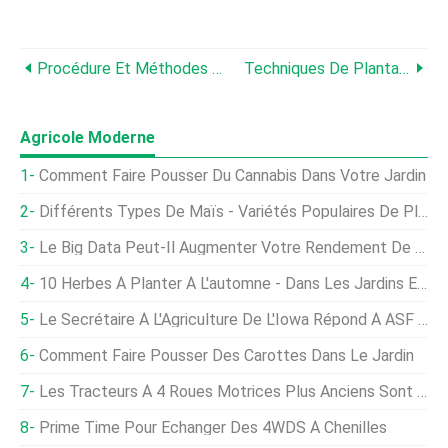
Procédure Et Méthodes D'essai De Viabilité Des Semences
Techniques De Plantation Rentables, Idées Et Astuces
Agricole Moderne
Comment Faire Pousser Du Cannabis Dans Votre Jardin
Différents Types De Maïs - Variétés Populaires De Plants De Maïs À Cultiver
Le Big Data Peut-Il Augmenter Votre Rendement De Cannabis ?
10 Herbes À Planter À L'automne - Dans Les Jardins Et Les Conteneurs
Le Secrétaire À L'Agriculture De L'Iowa Répond À ASF En République Dominicaine
Comment Faire Pousser Des Carottes Dans Le Jardin
Les Tracteurs À 4 Roues Motrices Plus Anciens Sont Parmi Les Moins Chers Du Marché
Prime Time Pour Échanger Des 4WDS À Chenilles