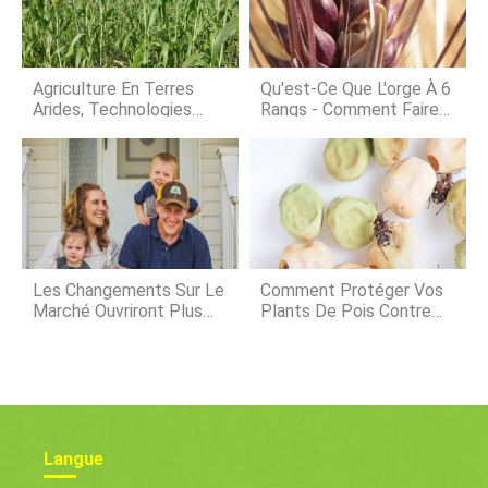
prospérité rurale
fond, la mousse ne se décompose
que partiellement, car les conditions
sont anaérobies. Finalement,
quelquun vient vider la tourbière pour
Agriculture En Terres
Qu'est-Ce Que L'orge À 6
recueilli
Arides, Technologies
Rangs - Comment Faire
Agricoles En Inde
Pousser De L'orge À 6
Rangs Pour La
Fabrication De La Bière
Les Changements Sur Le
Comment Protéger Vos
Marché Ouvriront Plus
Plants De Pois Contre
D'opportunités Aux
Les Dommages Du
Agriculteurs Débutants
Dendroctone Du Pois
Langue