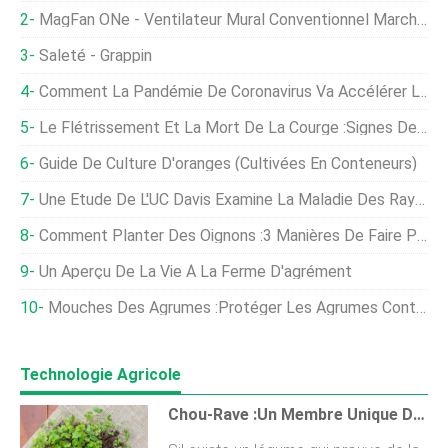
MagFan ONe - Ventilateur Mural Conventionnel Marche/arrêt
Saleté - Grappin
Comment La Pandémie De Coronavirus Va Accélérer L'agriculture Numérique
Le Flétrissement Et La Mort De La Courge :signes De Flétrissement De La Courge
Guide De Culture D'oranges (cultivées En Conteneurs)
Une Étude De L'UC Davis Examine La Maladie Des Rayures Blanches Chez Les Poulets De Chair
Comment Planter Des Oignons :3 Manières De Faire Pousser
Un Aperçu De La Vie À La Ferme D'agrément
Mouches Des Agrumes :protéger Les Agrumes Contre Les Mouches Des Fruits
Technologie Agricole
Chou-Rave :un Membre Unique De La Famille Brassica