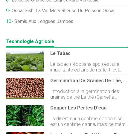
Oscar Fish :La Vie Merveilleuse Du Poisson Oscar
Semis Aux Longues Jambes
Technologie Agricole
Le Tabac
Le tabac (Nicotiana spp.) est une
importante culture de rente. Il est
élevé pour ses feuilles qui sont
Germination De Graines De Thé, Conditions, Temps, Traiter
utilisées comme produit de salaison.
Il se fume comme la pipe, cigare,
Introduction à la germination des
cigarette ou narguilé, et également
graines de thé Le thé (Camellia
utilisé comme tabac à priser ou
sinensis) est lune des cultures de
mâché comme liquide sous diverses
Couper Les Pertes D'eau
boisson les plus économiques au
formes. LInde se classe troisième
monde et est également considéré
dans la production mondiale de
Ils disent quun centime économisé
comme la boisson nationale. Bien
tabac et deuxième dans les
est un centime gagné, mais ce même
que, en raison du déracinement
exportations de tabac séché à lair
axiome sapplique-t-il aux pertes
danciennes plantations de semences
chaud. Il rapporte environ 577 crores