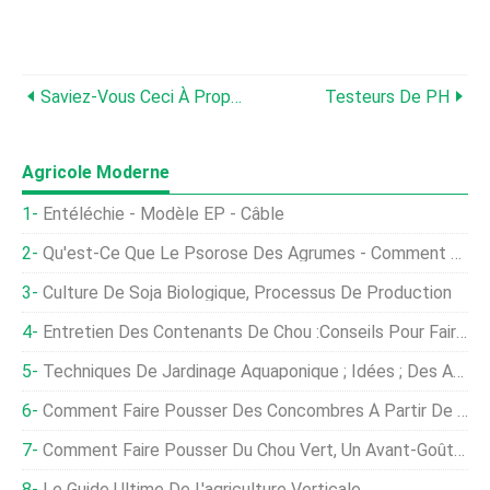
Saviez-Vous Ceci À Propos De L'alimentation Crevettes ?
Testeurs De PH
Agricole Moderne
Entéléchie - Modèle EP - Câble
Qu'est-Ce Que Le Psorose Des Agrumes - Comment Prévenir La Maladie Du Psorose Des Agrumes
Culture De Soja Biologique, Processus De Production
Entretien Des Contenants De Chou :Conseils Pour Faire Pousser Du Chou En Pot
Techniques De Jardinage Aquaponique ; Idées ; Des Astuces
Comment Faire Pousser Des Concombres À Partir De Graines :un Guide Complet
Comment Faire Pousser Du Chou Vert, Un Avant-Goût De La Culture Du Sud
Le Guide Ultime De L'agriculture Verticale