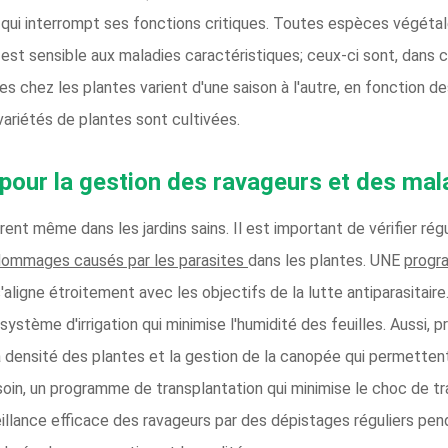
e qui interrompt ses fonctions critiques. Toutes espèces végétal
st sensible aux maladies caractéristiques; ceux-ci sont, dans 
ies chez les plantes varient d'une saison à l'autre, en fonction 
ariétés de plantes sont cultivées.
 pour la gestion des ravageurs et des mal
trent même dans les jardins sains. Il est important de vérifier ré
dommages causés par les parasites
dans les plantes. UNE
progr
aligne étroitement avec les objectifs de la lutte antiparasitaire
ystème d'irrigation qui minimise l'humidité des feuilles. Aussi, 
 densité des plantes et la gestion de la canopée qui permettent 
oin, un programme de transplantation qui minimise le choc de t
illance efficace des ravageurs par des dépistages réguliers pend