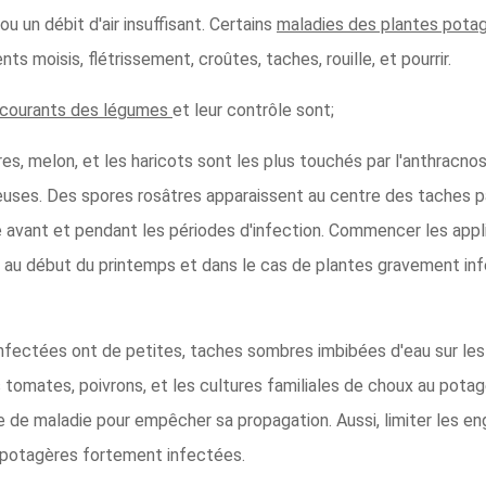
u un débit d'air insuffisant. Certains
maladies des plantes pota
 moisis, flétrissement, croûtes, taches, rouille, et pourrir.
 courants des légumes
et leur contrôle sont;
s, melon, et les haricots sont les plus touchés par l'anthracno
uses. Des spores rosâtres apparaissent au centre des taches pa
e avant et pendant les périodes d'infection. Commencer les app
au début du printemps et dans le cas de plantes gravement inf
nfectées ont de petites, taches sombres imbibées d'eau sur les 
tomates, poivrons, et les cultures familiales de choux au potag
de maladie pour empêcher sa propagation. Aussi, limiter les engr
s potagères fortement infectées.