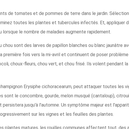
ants de tomates et de pommes de terre dans le jardin. Sélection
liminez toutes les plantes et tubercules infectés. Et, appliquer d
 ou lorsque le nombre de maladies augmente rapidement.
u chou sont des larves de papillon blanches ou blanc jaunâtre av
r la première fois vers la mi-avril et continuent de poser problème
coli, choux-fleurs, chou vert, et chou frisé. Ils volent pendant 
 champignon Erysiphe cichoracearum, peut attaquer toutes les v
ont le concombre, gourde, melon musqué (cantaloup), citrouille
 et persistera jusqu'à l'automne. Un symptôme majeur est l'appariti
ogressivement sur les vignes et les feuilles des plantes.
les plantes matures, les rouilles communes affectent tout, des 