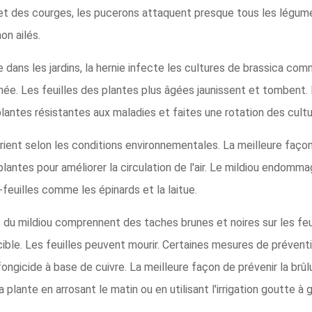
s et des courges, les pucerons attaquent presque tous les légum
on ailés.
dans les jardins, la hernie infecte les cultures de brassica comme
urnée. Les feuilles des plantes plus âgées jaunissent et tombent
antes résistantes aux maladies et faites une rotation des cultu
rient selon les conditions environnementales. La meilleure façon 
s plantes pour améliorer la circulation de l'air. Le mildiou endom
feuilles comme les épinards et la laitue.
u mildiou comprennent des taches brunes et noires sur les feui
le. Les feuilles peuvent mourir. Certaines mesures de préventi
ongicide à base de cuivre. La meilleure façon de prévenir la brû
a plante en arrosant le matin ou en utilisant l'irrigation goutte à