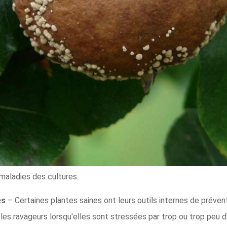
maladies des cultures.
ies
– Certaines plantes saines ont leurs outils internes de préve
 les ravageurs lorsqu'elles sont stressées par trop ou trop peu d