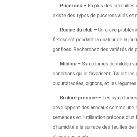
Pucerons –
En plus des citrouille
existe des types de pucerons ailés et n
Racine du club
– Un grave problème 
flétrissent pendant la chaleur de la jo
gonflées. Recherchez des variétés de pl
Mildiou
–
Symptômes du mildiou
va
conditions qui le favorisent. Taillez le
cucurbitacées, oignons, et les légumes-
Brûlure précoce –
Les symptômes d
développent des anneaux comme une cib
semences et l'utilisation précoce d'un f
d'humidité à la surface des feuilles de l
d'année en année.