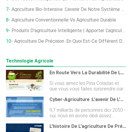
Agriculture Bio-Intensive :l'avenir De Notre Système De Production Alimentaire
Agriculture Conventionnelle Vs Agriculture Durable
Produits D'agriculture Intelligente | Apporter L'agriculture Intelligente Au Pakistan
Agriculture De Précision :en Quoi Est-Ce Différent De L'agriculture Intelligente ?
Technologie Agricole
En Route Vers La Durabilité De La Noix De Coco - Comment L'agriculture Intelligente Apporte Le Changement
Si vous aimez les Pina Coladas et
que vous vous faites surprendre par
la pluie Si vous naimez pas le yoga,
Cyber-Agriculture :l'avenir De L'agriculture Durable
si vous avez un demi-cerveau Nous
connaissons tous les paroles de la
9,7 milliards de personnes dici 2050 -
célèbre chanson de Pina Colada
oui, nous en avons déjà assez
« Escape », nest-ce pas ? La pensée
entendu parler. Cependant, cela
dune pina colada fait vibrer nos
L'histoire De L'agriculture De Précision | Quand L'agriculture De Précision A-T-Elle Commencé ?
continue dêtre le moteur
papilles gustatives et cède à lenvie