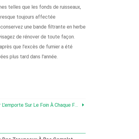
nes telles que les fonds de ruisseaux,
 presque toujours affectée
t conservez une bande filtrante en herbe
nvisagez de rénover de toute façon.
 après que l'excès de fumier a été
ées plus tard dans l'année.
in À Chaque Fois – Partie 4 – Pourquoi Je Garde Mon KY 31