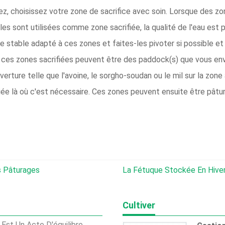
gez, choisissez votre zone de sacrifice avec soin. Lorsque des zo
bles sont utilisées comme zone sacrifiée, la qualité de l'eau est
e stable adapté à ces zones et faites-les pivoter si possible e
is, ces zones sacrifiées peuvent être des paddock(s) que vous e
erture telle que l'avoine, le sorgho-soudan ou le mil sur la zone
ée là où c'est nécessaire. Ces zones peuvent ensuite être pâtur
s Pâturages
La Fétuque Stockée En Hiver L'emporte Sur Le Fo
Cultiver
Est Un Acte D'équilibre