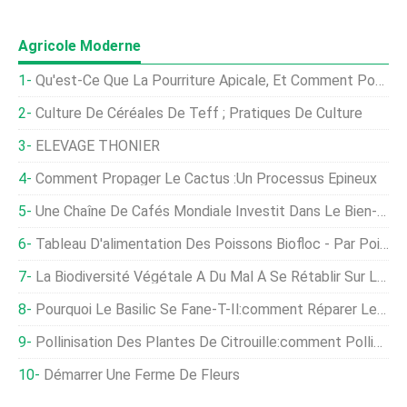
Agricole Moderne
Qu'est-Ce Que La Pourriture Apicale, Et Comment Pouvez-Vous Le Guérir?
Culture De Céréales De Teff ; Pratiques De Culture
ÉLEVAGE THONIER
Comment Propager Le Cactus :un Processus Épineux
Une Chaîne De Cafés Mondiale Investit Dans Le Bien-Être Des Poulets De Chair Et L'engagement Better Chicken
Tableau D'alimentation Des Poissons Biofloc - Par Poids Corporel
La Biodiversité Végétale A Du Mal À Se Rétablir Sur Les Terres Agricoles Abandonnées
Pourquoi Le Basilic Se Fane-T-Il:comment Réparer Les Plantes De Basilic Tombantes
Pollinisation Des Plantes De Citrouille:comment Polliniser Les Citrouilles À La Main
Démarrer Une Ferme De Fleurs