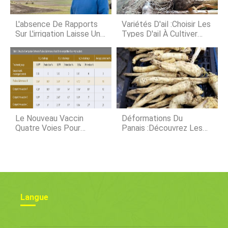
déjà transféré plus de 500 poissons
Koi dans létang et jen mettrai
dautres. Dailleurs, Je me suis assuré
L'absence De Rapports
Variétés D'ail :Choisir Les
de s
Sur L'irrigation Laisse Un
Types D'ail À Cultiver
Avenir Incertain Pour Les
Dans Votre Jardin
Eaux Souterraines De
L'Illinois
Le Nouveau Vaccin
Déformations Du
Quatre Voies Pour
Panais :découvrez Les
Reproducteurs De
Causes Des Panais
Poulet À Chair S'appuie
Déformés
Sur Le Succès Du Nom
Maternavac
Langue