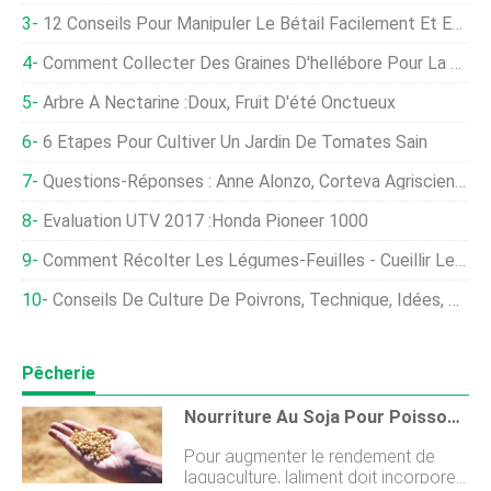
12 Conseils Pour Manipuler Le Bétail Facilement Et En Toute Sécurité
Comment Collecter Des Graines D'hellébore Pour La Propagation Des Plantes
Arbre À Nectarine :Doux, Fruit D'été Onctueux
6 Étapes Pour Cultiver Un Jardin De Tomates Sain
Questions-Réponses : Anne Alonzo, Corteva Agriscience
Évaluation UTV 2017 :Honda Pioneer 1000
Comment Récolter Les Légumes-Feuilles - Cueillir Les Légumes-Feuilles Dans Le Jardin
Conseils De Culture De Poivrons, Technique, Idées, Secrets
Pêcherie
Nourriture Au Soja Pour Poissons :Guide Des Aliments À Base De Soja Pour Poissons
Pour augmenter le rendement de
laquaculture, laliment doit incorporer