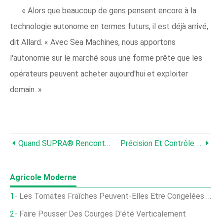
« Alors que beaucoup de gens pensent encore à la
technologie autonome en termes futurs, il est déjà arrivé,
dit Allard. « Avec Sea Machines, nous apportons
l'autonomie sur le marché sous une forme prête que les
opérateurs peuvent acheter aujourd'hui et exploiter
demain. »
Quand SUPRA® Rencontre Le Filet Muketsu :Une Solution Idéale Pour Les Filets Anti-Oiseaux
Précision Et Contrôle Dynamique :Le SRV-8
Agricole Moderne
Les Tomates Fraîches Peuvent-Elles Être Congelées - Comment Congeler Les Tomates Du Jardin
Faire Pousser Des Courges D'été Verticalement