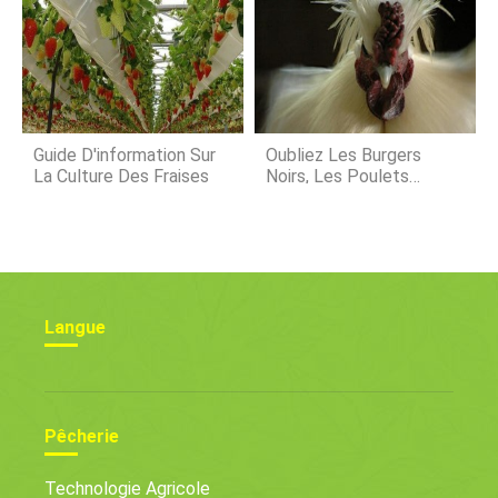
Guide D'information Sur
Oubliez Les Burgers
La Culture Des Fraises
Noirs, Les Poulets
Gothiques Sont La Vraie
Chose
Langue
Pêcherie
Technologie Agricole