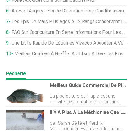
Foire Aux Questions Sur L'irrigation (FAQ)
Astwell Augers - Sonde D'aération Pour Conditionnement Des Grains
Les Épis De Maïs Plus Âgés À 12 Rangs Conservent Leur Valeur
FAQ Sur L'agriculture En Serre Informations Pour Les Débutants
Une Liste Rapide De Légumes Vivaces À Ajouter À Votre Jardin
Meilleur Couteau À Greffer À Utiliser À Diverses Fins
Pêcherie
Meilleur Guide Commercial De Pisciculture De Tilapia Pour Les Débutants
La pisciculture du tilapia est une
activité très rentable et populaire
dans le monde entier. Cest une
Il Y A Plus À La Méthionine Que La Croissance
espèce de poisson très commune
dans le monde entier, et cest
par Sarah Séité et Karthik
lespèce économiquement la plus
Masagounder, Evonik et Stéphane
importante. Tilapia est en fait le nom