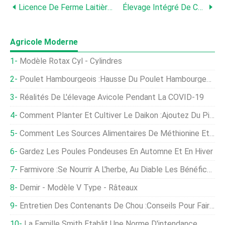
Licence De Ferme Laitière En Inde, Règles, Des Lignes Directrices, Autorisations
Élevage Intégré De Canard De Poisson, Chute De Canard Comme Fumier
Agricole Moderne
Modèle Rotax Cyl - Cylindres
Poulet Hambourgeois :Hausse Du Poulet Hambourgeois
Réalités De L'élevage Avicole Pendant La COVID-19
Comment Planter Et Cultiver Le Daikon :ajoutez Du Piquant À Votre Jardin
Comment Les Sources Alimentaires De Méthionine Et La Fréquence D'alimentation Ont-Elles Un Impact Sur Les Niveaux De Méthionine De L'hémolymphe Après L'alimentation Chez Les Crevettes Pattes Blan…
Gardez Les Poules Pondeuses En Automne Et En Hiver
Farmivore :Se Nourrir À L'herbe, Au Diable Les Bénéfices
Demir - Modèle V Type - Râteaux
Entretien Des Contenants De Chou :Conseils Pour Faire Pousser Du Chou En Pot
La Famille Smith Établit Une Norme D'intendance