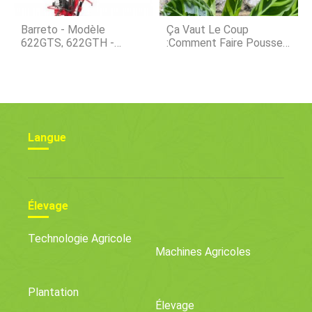
Barreto - Modèle
Ça Vaut Le Coup
622GTS, 622GTH -
:comment Faire Pousser
Fraise À Dents Avant
Et Entretenir Les Plantes
De Calathea Zebrina
Langue
Élevage
Technologie Agricole
Machines Agricoles
Plantation
Élevage