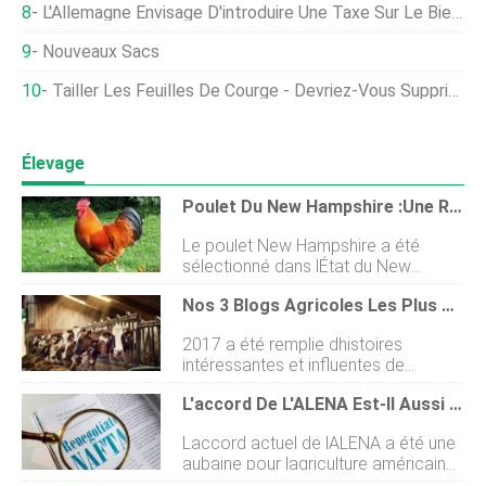
L'Allemagne Envisage D'introduire Une Taxe Sur Le Bien-Être Des Animaux Après Le Scandale Des Abattoirs
Nouveaux Sacs
Tailler Les Feuilles De Courge - Devriez-Vous Supprimer Les Feuilles De Courge ?
Élevage
Poulet Du New Hampshire :une Race Moins Connue
Le poulet New Hampshire a été
sélectionné dans lÉtat du New
Hampshire (États-Unis). Il ressemble
Nos 3 Blogs Agricoles Les Plus Populaires De 2017 (merci À Vous)
beaucoup au Rhode Island Red et a
été obtenu uniquement par sélection
2017 a été remplie dhistoires
de cette race. Il a fallu 35 ans pour
intéressantes et influentes de
obtenir sa standardisation.
lindustrie agricole, nous récapitulons
Limportation de cette race en
L'accord De L'ALENA Est-Il Aussi Mort Que Vous Le Pensez?
donc les 3 blogs agricoles Bentoli®
Europe en 1950. Cest une race très
les plus populaires de lannée
demandée en Russie. A lépoque de
Laccord actuel de lALENA a été une
dernière, juste au cas où vous lauriez
son apparition dans les fermes nord-
aubaine pour lagriculture américaine
manqué. #1 :Comment identifier les
américaines était considérée
à bien des égards. Rien quen 2016,