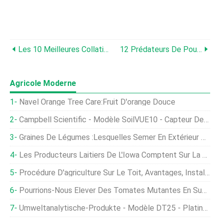
Les 10 Meilleures Collations Et Friandises Naturelles Pour Les Canards
12 Prédateurs De Poulet Les Plus Courants Aux États-Unis
Agricole Moderne
Navel Orange Tree Care:Fruit D'orange Douce
Campbell Scientific - Modèle SoilVUE10 - Capteur De Profil D'humidité Et De Température Du Sol TDR
Graines De Légumes :lesquelles Semer En Extérieur Ou En Intérieur ?
Les Producteurs Laitiers De L'Iowa Comptent Sur La Résilience Pour Rester À Flot
Procédure D'agriculture Sur Le Toit, Avantages, Installer
Pourrions-Nous Élever Des Tomates Mutantes En Supersanté ?
Umweltanalytische-Produkte - Modèle DT25 - Platine Vinyle Pour FT7, Cerise, Myrtilles Et Fruits Similaires