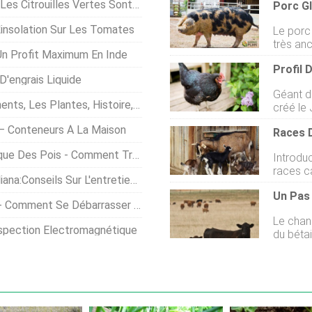
illes Vertes Sont-Elles Comestibles
'insolation Sur Les Tomates
Le porc
très an
Un Profit Maximum En Inde
sur les 
Profil 
cette r
'engrais Liquide
de race
Géant du maillot John
origine 
Les Plantes, Histoire, Les Faits
créé le 
se trou
la dinde
vallée d
s – Conteneurs À La Maison
pour la
lorigine
Noirs, 
que cet
t Traiter La Brûlure Ascochytique Des Pois
Introduc
produit
race Gl
races ca
déclaré 
amélior
Sur L'entretien Des Tomates Earliana
bonnes p
race en
Un Pas 
chèvre e
arrivés 
 Débarrasser Des Mouches De L'oignon
saine. 
Jersey 
Le chan
chèvres l
de plus 
nspection Électromagnétique
du bétail
votre fa
spécial
dans la
A&M, Ga
chèvre,
présenta
de chèvr
bétail c
producti
lindustr