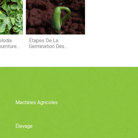
cateurs de production tels que la
tion, perte de mort, et les poids de
utilisé
ort de 1991 dun éminent é
lodia
Étapes De La
urriture
Germination Des
 De La
Graines, Les Types, Et
s De La
Étapes
Machines Agricoles
Élevage