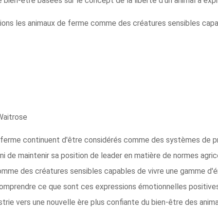
 bien-être basées sur le concept de la liberté d'un animal à exp
ssions les animaux de ferme comme des créatures sensibles cap
 Waitrose
e ferme continuent d'être considérés comme des systèmes de pro
i de maintenir sa position de leader en matière de normes agrico
omme des créatures sensibles capables de vivre une gamme d'ém
r comprendre ce que sont ces expressions émotionnelles positiv
trie vers une nouvelle ère plus confiante du bien-être des anim