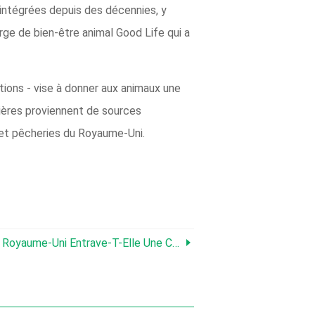
 intégrées depuis des décennies, y
arge de bien-être animal Good Life qui a
itions - vise à donner aux animaux une
mières proviennent de sources
 et pêcheries du Royaume-Uni.
-Uni Entrave-T-Elle Une Concurrence Loyale ?