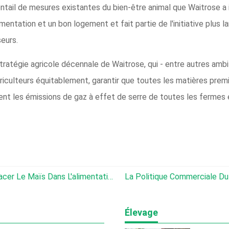
ventail de mesures existantes du bien-être animal que Waitrose a
entation et un bon logement et fait partie de l'initiative plus l
eurs.
 stratégie agricole décennale de Waitrose, qui - entre autres amb
griculteurs équitablement, garantir que toutes les matières pre
ent les émissions de gaz à effet de serre de toutes les fermes
Les Céréales D'hiver Peuvent Remplacer Le Maïs Dans L'alimentation Des Porcs Et Des Volailles
La Politique Commerciale Du Royaume
Élevage