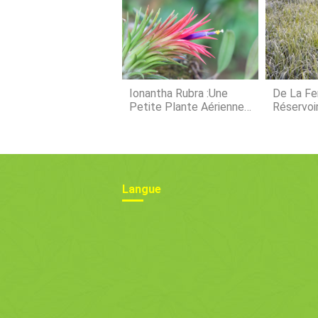
Ionantha Rubra :une
De La Fe
Petite Plante Aérienne
Réservoi
Parfaite Pour Les
Carburant
Débutants
Écologiq
Pour L'e
Diesel
Langue