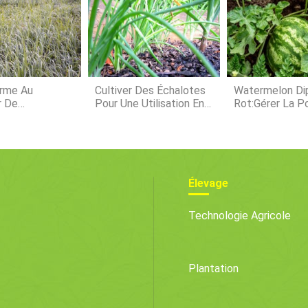
des indi
reproduc
sevrage. Pour le retour en arrière, Smith a 
un rapp
rme Au
Cultiver Des Échalotes
Watermelon Dip
r De
Pour Une Utilisation En
Rot:Gérer La Po
 :5 Cultures
Haute Cuisine
De L'extrémité
ues Cultivées
Tige Des Fruit
ssence Et Le
Pastèque
Élevage
Technologie Agricole
Plantation