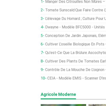
Manger Des Citrouilles Non Mûres – Les Citrou
Tomate Sunscald:Que Faire Contre L
L'élevage Du Homard ; Culture Pour 
Dwayne - Modèle BFC5000 - Unités D
Conception De Jardin Japonais, Éléments, 
Cultiver L'oseille Biologique En Pot
Qu'est-Ce Que La Brûlure Ascochytique Des Pois - Commen
Cultiver Des Plants De Tomates Earliana:Conseils 
Contrôle De La Mouche De L'oignon - Comment Se
CEIA - Modèle EMIS - Scanner D'i
Agricole Moderne