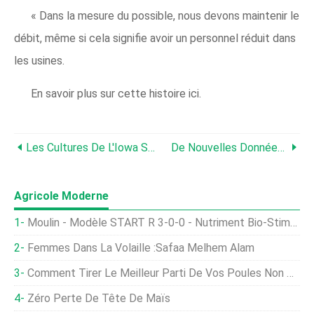
« Dans la mesure du possible, nous devons maintenir le
débit, même si cela signifie avoir un personnel réduit dans
les usines.
En savoir plus sur cette histoire ici.
Les Cultures De L'Iowa Souffrent De La Pire Sécheresse Depuis 2013
De Nouvelles Données De Sondage Au Royaume-Uni Indiquent Que 75 Pour Cent Se Félicitent De L'interdiction Des Importations D'aliments À Faible Bien-Être
Agricole Moderne
Moulin - Modèle START R 3-0-0 - Nutriment Bio-Stimulant
Femmes Dans La Volaille :Safaa Melhem Alam
Comment Tirer Le Meilleur Parti De Vos Poules Non Pondeuses
Zéro Perte De Tête De Maïs