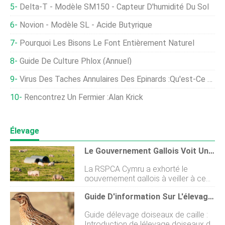
Delta-T - Modèle SM150 - Capteur D'humidité Du Sol
Novion - Modèle SL - Acide Butyrique
Pourquoi Les Bisons Le Font Entièrement Naturel
Guide De Culture Phlox (annuel)
Virus Des Taches Annulaires Des Épinards :qu'est-Ce Que Le Virus Des Taches Annulaires Du Tabac Aux Épinards
Rencontrez Un Fermier :Alan Krick
Élevage
Le Gouvernement Gallois Voit Une Opportunité Clé Pour Protéger Les Animaux De Ferme
La RSPCA Cymru a exhorté le
gouvernement gallois à veiller à ce
que tout programme de soutien
Guide D'information Sur L'élevage D'oiseaux De Caille
agricole post-Brexit incite à des
normes de bien-être plus élevées
Guide délevage doiseaux de caille :
dans les fermes du Pays de Galles.
Introduction de lélevage doiseaux de