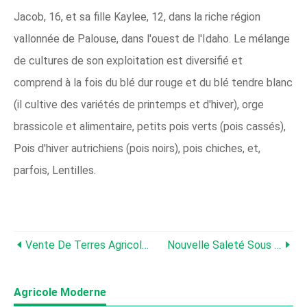
Jacob, 16, et sa fille Kaylee, 12, dans la riche région
vallonnée de Palouse, dans l'ouest de l'Idaho. Le mélange
de cultures de son exploitation est diversifié et
comprend à la fois du blé dur rouge et du blé tendre blanc
(il cultive des variétés de printemps et d'hiver), orge
brassicole et alimentaire, petits pois verts (pois cassés),
Pois d'hiver autrichiens (pois noirs), pois chiches, et,
parfois, Lentilles.
Vente De Terres Agricoles :quarts Irrigués Du Nebraska En Moyenne 9 $, 779 Par Acre
Nouvelle Saleté Sous L'ancien Plan
Agricole Moderne