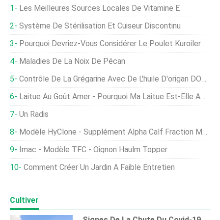
Les Meilleures Sources Locales De Vitamine E
Système De Stérilisation Et Cuiseur Discontinu
Pourquoi Devriez-Vous Considérer Le Poulet Kuroiler
Maladies De La Noix De Pécan
Contrôle De La Grégarine Avec De L'huile D'origan DOSTO® Dans Les Étangs Commerciaux De Terre À Crevettes
Laitue Au Goût Amer - Pourquoi Ma Laitue Est-Elle Amère?
Un Radis
Modèle HyClone - Supplément Alpha Calf Fraction Media, Origine Américaine
Imac - Modèle TFC - Oignon Haulm Topper
Comment Créer Un Jardin À Faible Entretien
Cultiver
Signes De La Chute Du Covid-19 Dans Les Prix Des Terres Agricoles De L'Indiana