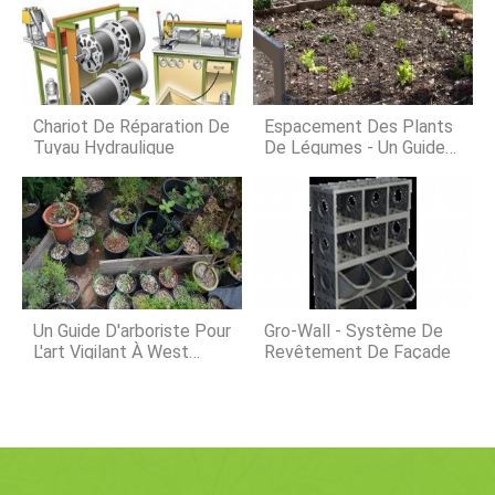
gestion foncière, Compagnie des
succession devrait être réglée. Je
Peuples, Clive, Iowa. « Largent
veux attendre la plan
intelligent sur le marché de
linvestissement se déplace vers les
terres agricoles américaines, il dit.
Alors que léconomie américaine est
Chariot De Réparation De
Espacement Des Plants
déstabilisée par la guerre commerc
Tuyau Hydraulique
De Légumes - Un Guide
Complet
Un Guide D'arboriste Pour
Gro-Wall - Système De
L'art Vigilant À West
Revêtement De Façade
Oakland