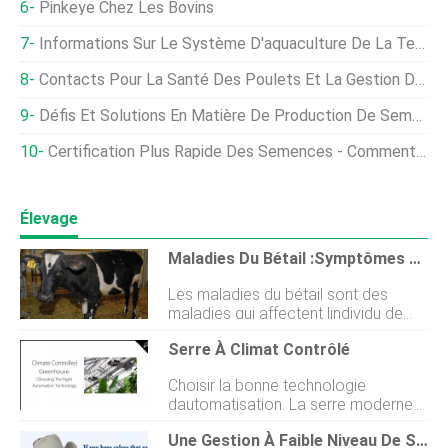
Pinkeye Chez Les Bovins
Informations Sur Le Système D'aquaculture De La Technologie Biofloc
Contacts Pour La Santé Des Poulets Et La Gestion De La Volaille Par État
Défis Et Solutions En Matière De Production De Semences :comment La Technologie Aide
Certification Plus Rapide Des Semences - Comment La Technologie Aide
Élevage
Maladies Du Bétail :symptômes Environnementaux Et Induits Par Des Agents
Les maladies du bétail sont des
maladies qui affectent lindividu de
manière générale. Létat de santé des
Serre À Climat Contrôlé
animaux dépend principalement des
conditions de lanimal, les conditions
Choisir la bonne technologie
de lenvironnement dans lequel il se
dautomatisation. La serre moderne
trouve et la présence dagents qui
utilise la technologie pour
produisent des maladies. Tous les
Une Gestion À Faible Niveau De Stress Améliore La Santé Des Veaux Après Le Sevrage
automatiser de nombreuses tâches
producteurs doivent développer un