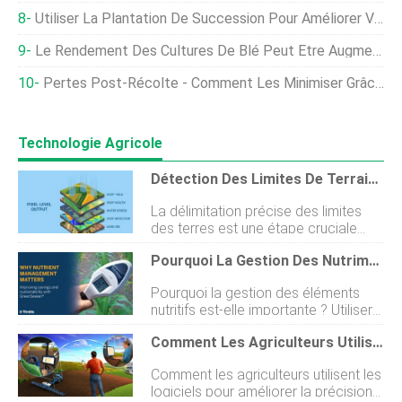
Utiliser La Plantation De Succession Pour Améliorer Vos Résultats De Jardinage Végétarien
Le Rendement Des Cultures De Blé Peut Être Augmenté Jusqu'à 20 % Grâce À Une Nouvelle Technologie Chimique
Pertes Post-Récolte - Comment Les Minimiser Grâce À La Technologie
Technologie Agricole
Détection Des Limites De Terrain Pour Les Petites Exploitations À L'aide De L'apprentissage Automatique
La délimitation précise des limites
des terres est une étape cruciale
dans lidentification de lutilisation des
Pourquoi La Gestion Des Nutriments Est-Elle Importante ? Utilisation Du Capteur De Culture Portable GreenSeeker Pour Améliorer Les Économies Et La Durabilité
terres et la planification de leur
gestion. En particulier pour les terres
Pourquoi la gestion des éléments
cultivées, cette délimitation permet
nutritifs est-elle importante ? Utiliser
aux agriculteurs et aux entreprises
le capteur de culture portable
agroalimentaires de mieux estimer la
Comment Les Agriculteurs Utilisent Un Logiciel Pour Améliorer La Précision Des Relevés De Terrain
GreenSeeker pour améliorer les
superficie des terres pour une
économies et la durabilité La recette
utilisation efficace des intrants
Comment les agriculteurs utilisent les
du succès dune culture est
agricoles, tels que les semences, les
logiciels pour améliorer la précision
fondamentalement simple
pesticides, les engrais et dautres