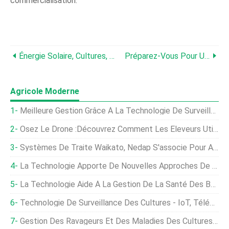
commercialisation.
Énergie Solaire, Cultures, Et Les Bovins Travaillent Ensemble
Préparez-Vous Pour Une Tarification Basée Sur Les Résultats
Agricole Moderne
Meilleure Gestion Grâce À La Technologie De Surveillance Des Grains
Osez Le Drone :découvrez Comment Les Éleveurs Utilisent Cette Nouvelle Technologie
Systèmes De Traite Waikato, Nedap S'associe Pour Améliorer La Gestion Des Produits Laitiers
La Technologie Apporte De Nouvelles Approches De Gestion À L'industrie Bovine
La Technologie Aide À La Gestion De La Santé Des Bovins
Technologie De Surveillance Des Cultures - IoT, Télédétection
Gestion Des Ravageurs Et Des Maladies Des Cultures - Un Guide Complet