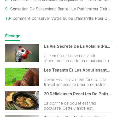
Sensation De Sansevieria Bantel :le Purificateur D'air Éblouissant
Comment Conserver Votre Bulbe D'amaryllis Pour Qu'il Fleurisse À Nouveau L'année Prochaine
Élevage
La Vie Secrète De La Volaille :Papua La Volaille Merveilleuse
Une vidéo est devenue virale
récemment dune femme qui dirige un
cours dagilité pour chiens avec une
Les Tenants Et Les Aboutissants De L'enregistrement Du Bétail
pintade. Quand je lai vu, jai été
impressionné, car je navais jamais
Devriez-vous vraiment faire tout le
rien vu de tel. Javais besoin den
travail nécessaire pour enregistrer
savoir plus et jai rapidement pris
votre bétail ? Toutes les demandes,
contact avec la personne dans la
20 Délicieuses Recettes De Poitrine De Poulet :repas Rapides Et Faciles
les frais, le marquage, etc. peuvent
vidéo, Emily Autumns, qui est la
sembler inutiles et prendre du temps,
propriétaire et lentraîneur de la
La poitrine de poulet est très
surtout si la majorité de vos animaux
Guinée dans la vidéo. Emily vit dans
populaire. Cette viande est
sont destinés au congélateur. Mais il
le Sussex et elle et son partenaire
diététique, facilement digérée par
y a des avantages à maintenir un
Steven sont fauconniers. Ils élèvent