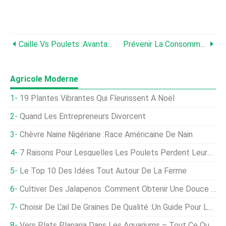
Caille Vs Poulets :avantages Et Bénéfices De L'élevage De Cailles
Prévenir La Consommation D'œufs :solutions Pour La Perte D'œufs De Poule
Agricole Moderne
19 Plantes Vibrantes Qui Fleurissent À Noël
Quand Les Entrepreneurs Divorcent
Chèvre Naine Nigériane :race Américaine De Nain
7 Raisons Pour Lesquelles Les Poulets Perdent Leurs Plumes Et Comment Y Remédier
Le Top 10 Des Idées Tout Autour De La Ferme
Cultiver Des Jalapenos :comment Obtenir Une Douce Chaleur
Choisir De L'ail De Graines De Qualité :un Guide Pour Les Producteurs
Vers Plats Planaria Dans Les Aquariums – Tout Ce Que Vous Devez Savoir