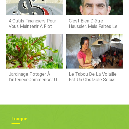
de type 4YZP-21.Utilisation de la
technologie de pointe pour résoudre
une variété dadaptabilité
despacement; adaptable;
4 Outils Financiers Pour
C'est Bien D'être
3.Utilisation dun nouvel avant de mac
Vous Maintenir À Flot
Haussier, Mais Faites Le
Point Sur Vos Finances
Jardinage Potager À
Le Tabou De La Volaille
L'intérieur:Commencer Un
Est Un Obstacle Social
Jardin Potager À
De Plus Pour Les
L'intérieur
Femmes Et Les Filles
Dans Certaines Régions
De L'Inde
Langue