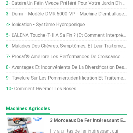
Cataire:Un Félin Vivace Préféré Pour Votre Jardin D'herbes Aromatiques
Demir - Modèle DMR 5000-VP - Machine D'emballage À Système Volumétrique
Ionisation - Système Hydroponique
L'ALENA Touche-T-Il À Sa Fin ? (Et Comment Interpréter Les Avantages Et Les Inconvénients De L'ALENA)
Maladies Des Chèvres, Symptômes, Et Leur Traitement
Prosaf® Améliore Les Performances De Croissance Des Crevettes Nourries Avec Un Régime Pauvre En Farine De Poisson
Avantages Et Inconvénients De La Diversification Des Cultures Pour Les Agriculteurs D'intérieur
Tavelure Sur Les Pommiers:identification Et Traitement Du Champignon De La Tavelure Du Pommier
Comment Hiverner Les Roses
Machines Agricoles
3 Morceaux De Fer Intéressant En Vente Cette Semaine
Il y a un tas de fer intéressant qui