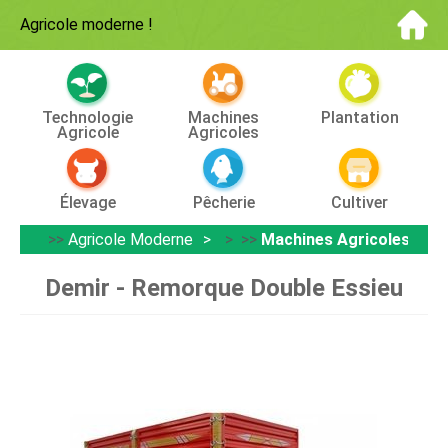
Agricole moderne
!
Technologie
Machines
Plantation
Agricole
Agricoles
Élevage
Pêcherie
Cultiver
>>
Agricole Moderne
> >>
Machines Agricoles
Demir - Remorque Double Essieu