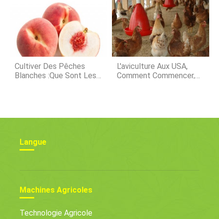
Secrets
Pour Les Poivrons
Cultiver Des Pêches
L'aviculture Aux USA,
Blanches :que Sont Les
Comment Commencer,
Pêches À Chair Blanche
Et Coût
Langue
Machines Agricoles
Technologie Agricole