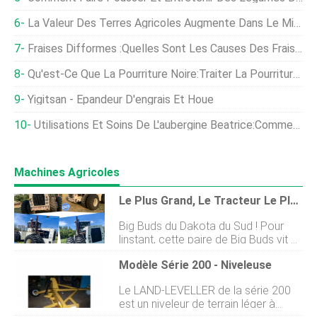
La Valeur Des Terres Agricoles Augmente Dans Le Midwest Pour La Première Fois Depuis 2014
Fraises Difformes :quelles Sont Les Causes Des Fraises Déformées
Qu'est-Ce Que La Pourriture Noire:Traiter La Pourriture Noire Sur Les Pommiers
Yigitsan - Épandeur D'engrais Et Houe
Utilisations Et Soins De L'aubergine Beatrice:Comment Faire Pousser Des Aubergines Beatrice
Machines Agricoles
Le Plus Grand, Le Tracteur Le Plus Méchant De Tous Les Temps
Big Buds du Dakota du Sud ! Pour
linstant, cette paire de Big Buds vit au
nord-ouest de Sioux Falls. Ils rentrent
Modèle Série 200 - Niveleuse
chez de nouveaux propriétaires le 21
juin, 2021 ! Voir les détails sur ces
Le LAND-LEVELLER de la série 200
Buds! Les gros tracteurs sont cool
est un niveleur de terrain léger à
en eux-mêmes. Un gros bourgeon,