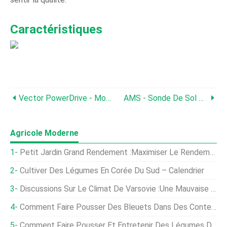
Caractéristiques
Vector PowerDrive - Modèle 1+ - Pilote De Poteau De Clôture
AMS - Sonde De Sol Régulière À Embout Remplaçable
Agricole Moderne
Petit Jardin Grand Rendement :maximiser Le Rendement Du Jardin
Cultiver Des Légumes En Corée Du Sud – Calendrier
Discussions Sur Le Climat De Varsovie :une Mauvaise Nouvelle Pour L'agriculture
Comment Faire Pousser Des Bleuets Dans Des Conteneurs
Comment Faire Pousser Et Entretenir Des Légumes De Style Asiatique