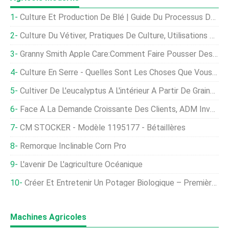
Culture Et Production De Blé | Guide Du Processus De Culture Du Blé
Culture Du Vétiver, Pratiques De Culture, Utilisations D'huile, Avantages
Granny Smith Apple Care:Comment Faire Pousser Des Pommes Granny Smith
Culture En Serre - Quelles Sont Les Choses Que Vous Devez Savoir?
Cultiver De L'eucalyptus À L'intérieur À Partir De Graines Et De Boutures
Face À La Demande Croissante Des Clients, ADM Investit Pour Étendre Considérablement La Production De Probiotiques
CM STOCKER - Modèle 1195177 - Bétaillères
Remorque Inclinable Corn Pro
L'avenir De L'agriculture Océanique
Créer Et Entretenir Un Potager Biologique – Première Partie
Machines Agricoles