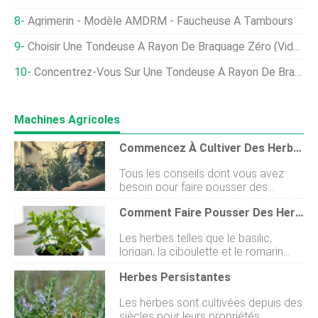
Agrimerin - Modèle AMDRM - Faucheuse À Tambours
Choisir Une Tondeuse À Rayon De Braquage Zéro (vidéo)
Concentrez-Vous Sur Une Tondeuse À Rayon De Braquage Zéro
Machines Agricoles
Commencez À Cultiver Des Herbes
Tous les conseils dont vous avez
besoin pour faire pousser des
herbes sur la terrasse ou le potager
Comment Faire Pousser Des Herbes
Le magazine Kitchen Garden et
Hartley Botanic vous apportent des
Les herbes telles que le basilic,
conseils simples sur les herbes
lorigan, la ciboulette et le romarin
faciles à cultiver. Des conseils
sont faciles à cultiver à la maison,
pratiques sur la culture des herbes
Herbes Persistantes
vous fournissant des feuilles fraîches
dans des conteneurs ou des pots ou
et savoureuses à utiliser dans les
des sacs, lutilisation des herbes dans
Les herbes sont cultivées depuis des
soupes, les ragoûts, les casseroles
la cuisine, le stockage des herbes et
siècles pour leurs propriétés