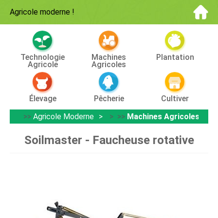
Agricole moderne
!
Technologie
Machines
Plantation
Agricole
Agricoles
Élevage
Pêcherie
Cultiver
>>
Agricole Moderne
> >>
Machines Agricoles
Soilmaster - Faucheuse rotative