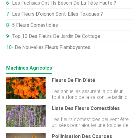
Les Fuchsias Ont-Ils Besoin De La Tête Haute ?
Les Fleurs D'oignon Sont-Elles Toxiques ?
5 Fleurs Comestibles
Top 10 Des Fleurs De Jardin De Cottage
De Nouvelles Fleurs Flamboyantes
Machines Agricoles
Fleurs De Fin D'été
Les annuelles assurent la couleur
tout au long de la saison Le jardin de
vivaces par excellence. Il nest pas
Liste Des Fleurs Comestibles
difficile de se remémorer cette
vision. Pour moi, cest une bordure
Les fleurs comestibles peuvent être
anglaise classique, avec des iris, des
utilisées pour ajouter une touche de
lupins et des coquelicots, qui
couleur à toutes sortes daliments,
continue de fleurir jusquà lautomne,
Pollinisation Des Courges
des salades aux desserts en passant