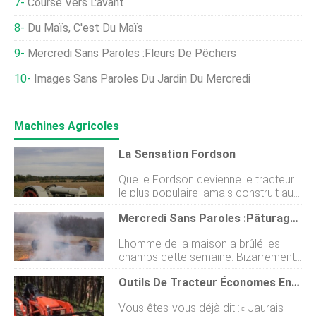
Course Vers L'avant
Du Maïs, C'est Du Maïs
Mercredi Sans Paroles :fleurs De Pêchers
Images Sans Paroles Du Jardin Du Mercredi
Machines Agricoles
La Sensation Fordson
Que le Fordson devienne le tracteur
le plus populaire jamais construit au
monde était inévitable. Après tout,
Mercredi Sans Paroles :Pâturage Brûlant
son créateur, ancien garçon de
ferme Henry Ford, construit lune des
Lhomme de la maison a brûlé les
voitures les plus populaires de tous
champs cette semaine. Bizarrement,
les temps :le modèle T. Ce nétait
les vaches étaient fascinées par le
donc quune question de temps avant
Outils De Tracteur Économes En Main-D'œuvre
feu.
que Ford napplique la fabrication à la
chaîne - une technique quil maîtrisait
Vous êtes-vous déjà dit :« Jaurais
à grande échelle - aux tracteurs et en