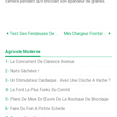
caméra pendant qu'il bricolait son épandeur de graines.
Test Des Fendeuses De Bûches :DR Power Equipment Et Wallenstein
Mini Chargeur Frontal Bricolage Pour Tracteurs De Jardin John Deere
Agricole Moderne
Le Concurrent De Clarence Avenue
Nuits Gâchées !
Un Stimulateur Cardiaque... Avec Une Cloche À Vache ?
La Ford La Plus Funky Du Comté
Plans De Mise En Œuvre De La Boutique De Bricolage
Faire Du Foin À Petite Échelle