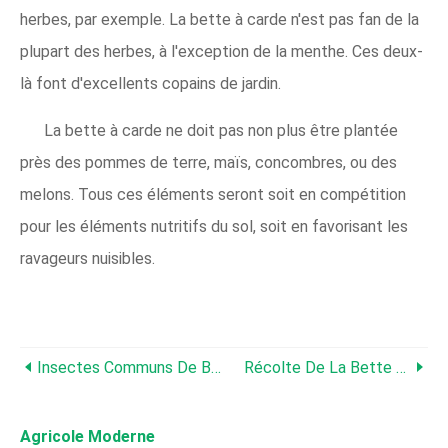
herbes, par exemple. La bette à carde n'est pas fan de la
plupart des herbes, à l'exception de la menthe. Ces deux-
là font d'excellents copains de jardin.
La bette à carde ne doit pas non plus être plantée
près des pommes de terre, maïs, concombres, ou des
melons. Tous ces éléments seront soit en compétition
pour les éléments nutritifs du sol, soit en favorisant les
ravageurs nuisibles.
Insectes Communs De Bette À Carde - Contrôle Des Parasites Sur Les Plantes De Bette À Carde
Récolte De La Bette À Carde :comment Et Quand Récolter Les Plants De Bette À Carde
Agricole Moderne