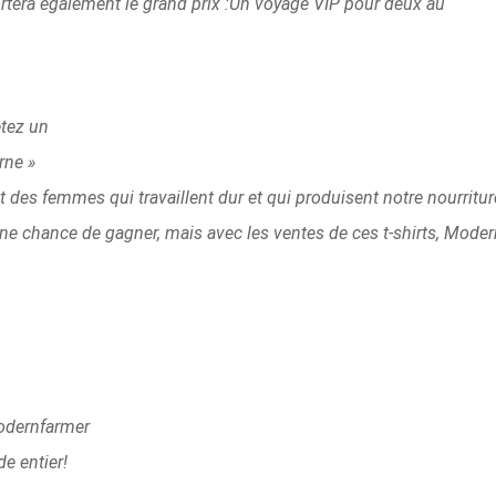
tera également le grand prix :Un voyage VIP pour deux au
tez un
rne »
 des femmes qui travaillent dur et qui produisent notre nourritu
r une chance de gagner, mais avec les ventes de ces t-shirts, Mode
odernfarmer
e entier!