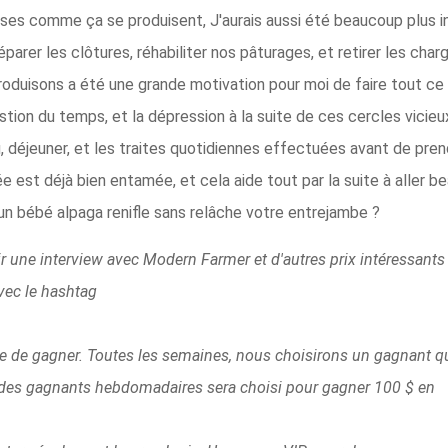
ses comme ça se produisent, J'aurais aussi été beaucoup plus i
rer les clôtures, réhabiliter nos pâturages, et retirer les char
oduisons a été une grande motivation pour moi de faire tout ce q
stion du temps, et la dépression à la suite de ces cercles vicie
u, déjeuner, et les traites quotidiennes effectuées avant de pre
 est déjà bien entamée, et cela aide tout par la suite à aller b
 bébé alpaga renifle sans relâche votre entrejambe ?
r une interview avec Modern Farmer et d'autres prix intéressant
vec le hashtag
ce de gagner. Toutes les semaines, nous choisirons un gagnant qu
des gagnants hebdomadaires sera choisi pour gagner 100 $ en