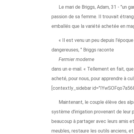
Le mari de Briggs, Adam, 31 - "un gar
passion de sa femme. Il trouvait étrange
emballés que la variété achetée en mag
« Il est venu un peu depuis l'époqu
dangereuses, " Briggs raconte
Fermier moderne
dans un e-mail. « Tellement en fait, que
acheté, pour nous, pour apprendre à cul
[contextly_sidebar id="IYwSOFqo7a
Maintenant, le couple élève des alp
système d'irrigation provenant de leur p
beaucoup à partager avec leurs amis et 
meubles, restaure les outils anciens, et 