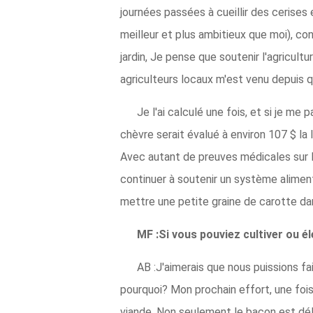
journées passées à cueillir des cerises
meilleur et plus ambitieux que moi), cons
jardin, Je pense que soutenir l'agricult
agriculteurs locaux m'est venu depuis
Je l'ai calculé une fois, et si je m
chèvre serait évalué à environ 107 $ la
Avec autant de preuves médicales sur le
continuer à soutenir un système alimenta
mettre une petite graine de carotte dans 
MF :Si vous pouviez cultiver ou é
AB :J'aimerais que nous puissions fa
pourquoi? Mon prochain effort, une foi
viande. Non seulement le bacon est déli