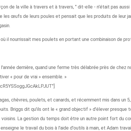
çon de la ville à travers et à travers, " dit-elle - n'était pas aus
 les œufs de leurs poules et pensait que les produits de leur jar
asin.
e où il nourrissait mes poulets en portant une combinaison de pr
 l'année dernière, quand une ferme très délabrée près de chez nou
tiver « pour de vrai » ensemble. »
56lcR5YSSoggJGcAkLPJUT"]
agas, chèvres, poulets, et canards, et récemment mis dans un 5,
uits. Briggs dit qu'ils ont le « grand objectif » d'élever presque
voisins. La gestion du temps doit être un autre point fort du c
enseigne le travail du bois à l'aide d'outils à main, et Adam travai