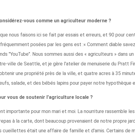
considérez-vous comme un agriculteur moderne ?
que nous faisons ici se fait par essais et erreurs, et 90 pour ce
lus fréquemment posées par les gens est :« Comment diable sav
ponds "YouTube". Nous sommes aussi des « agriculteurs » dans u
e-ville de Seattle, et je gère l'atelier de menuiserie du Pratt Fi
obtenir une propriété près de la ville, et quatre acres à 35 min
ufs, salade, et des bébés lapins pour payer notre hypothèque et
r vous de soutenir l'agriculture locale ?
importante pour mon mari et moi. La nourriture rassemble les g
epas à la carte, dont beaucoup provenaient de notre propre jard
s cueillettes était une affaire de famille et d'amis. Certains de