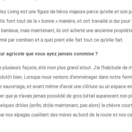
ey Living est une figure de héros majeure parce qu'elle et son p
Ils font tout de la « bonne » manière, et ont travaillé si dur pour
 de banlieue, mais maintenant, ils ont acheté une ancienne propriét
né par combien et à quel point elle fait tout ce qu'elle fait.
reur agricole que vous ayez jamais commise ?
De plusieurs façons, été mon plus grand atout. J'ai l'habitude d
t plutôt bien. Lorsque nous venions d'emménager dans notre fer
e sauvetage, et avant même d'avoir une clôture ou un espace ent
er que je n'avais jamais possédé de gros bétail auparavant non pl
elques drôles (enfin, drôle maintenant, pas alors) la chèvre court
 nos alpagas cueillant des mûres au bord de la route et nos can