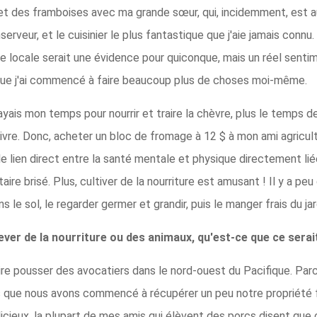
 et des framboises avec ma grande sœur, qui, incidemment, est au
erveur, et le cuisinier le plus fantastique que j'aie jamais connu.
ure locale serait une évidence pour quiconque, mais un réel senti
 que j'ai commencé à faire beaucoup plus de choses moi-même.
e payais mon temps pour nourrir et traire la chèvre, plus le temps
 livre. Donc, acheter un bloc de fromage à 12 $ à mon ami agricu
 lien direct entre la santé mentale et physique directement lié
ire brisé. Plus, cultiver de la nourriture est amusant ! Il y a pe
le sol, le regarder germer et grandir, puis le manger frais du jar
lever de la nourriture ou des animaux, qu'est-ce que ce serai
ire pousser des avocatiers dans le nord-ouest du Pacifique. Parce
s que nous avons commencé à récupérer un peu notre propriété f
cieux, la plupart de mes amis qui élèvent des porcs disent que c