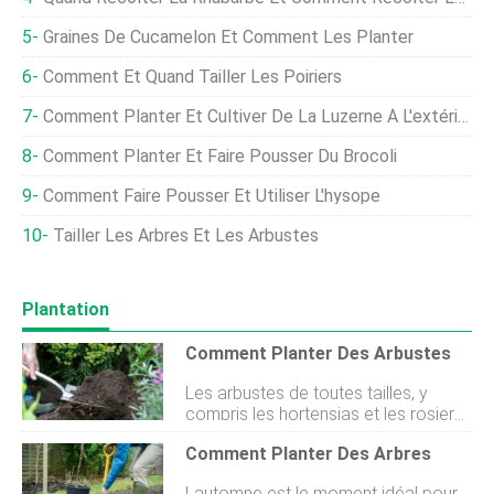
Graines De Cucamelon Et Comment Les Planter
Comment Et Quand Tailler Les Poiriers
Comment Planter Et Cultiver De La Luzerne À L'extérieur
Comment Planter Et Faire Pousser Du Brocoli
Comment Faire Pousser Et Utiliser L'hysope
Tailler Les Arbres Et Les Arbustes
Plantation
Comment Planter Des Arbustes
Les arbustes de toutes tailles, y
compris les hortensias et les rosiers
buissons, forment le cadre
Comment Planter Des Arbres
permanent de la plupart des
bordures de jardin. Lautomne est le
Lautomne est le moment idéal pour