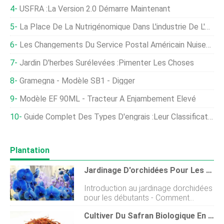
USFRA :la Version 2.0 Démarre Maintenant
La Place De La Nutrigénomique Dans L'industrie De L'élevage
Les Changements Du Service Postal Américain Nuisent Aux Poussins
Jardin D'herbes Surélevées :pimenter Les Choses
Gramegna - Modèle SB1 - Digger
Modèle EF 90ML - Tracteur À Enjambement Élevé
Guide Complet Des Types D'engrais :leur Classification Et Leur Utilisation
Plantation
Jardinage D'orchidées Pour Les Débutants - Comment Commencer, FAQ
Introduction au jardinage dorchidées
pour les débutants - Comment
commencer, Plantation: Bonjour les
Cultiver Du Safran Biologique En Contenants, Et Pots
jardiniers, nous sommes de retour