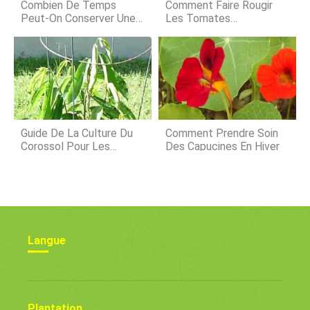
:les pivoines. Selon lAlaska Peony
Combien De Temps
Comment Faire Rougir
Grower
Peut-On Conserver Une
Les Tomates
Citrouille ? Conseils De
Lorsqu'elles Refusent De
Stockage Après Récolte
Mûrir Sur La Vigne
Guide De La Culture Du
Comment Prendre Soin
Corossol Pour Les
Des Capucines En Hiver
Débutants
Langue
Plantation