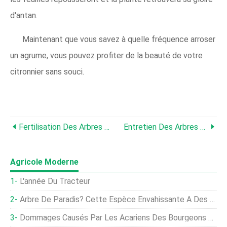
d'antan.
Maintenant que vous savez à quelle fréquence arroser
un agrume, vous pouvez profiter de la beauté de votre
citronnier sans souci.
Fertilisation Des Arbres D'agrumes - Meilleures Pratiques Pour La Fertilisation Des Agrumes
Entretien Des Arbres Grumichama - En Savoir Plus Sur La Culture Du Cerisier Grumichama
Agricole Moderne
L'année Du Tracteur
Arbre De Paradis? Cette Espèce Envahissante A Des Habitudes De Reproduction Incroyablement Réussies
Dommages Causés Par Les Acariens Des Bourgeons D'agrumes - Contrôle Des Acariens Des Bourgeons D'agrumes