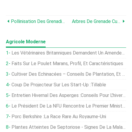
Pollinisation Des Grenadiers :les Grenadiers S'autopollinisent-Ils ?
Arbres De Grenade Cultivés En Conteneur - Conseils Pour Faire Pousser Une Grenade Dans Un Pot
Agricole Moderne
Les Vétérinaires Britanniques Demandent Un Amendement Sur Le Bien-Être Animal Alors Que Le Projet De Loi Sur L'agriculture Progresse À La Chambre Des Lords
Faits Sur Le Poulet Marans, Profil, Et Caractéristiques
Cultiver Des Échinacées – Conseils De Plantation, Et Technique
Coup De Projecteur Sur Les Start-Up :Tillable
Entretien Hivernal Des Asperges :conseils Pour L'hivernage Des Plates-Bandes D'asperges
Le Président De La NFU Rencontre Le Premier Ministre
Porc Berkshire :La Race Rare Au Royaume-Uni
Plantes Atteintes De Septoriose - Signes De La Maladie De La Canne À Sucre Et Des Taches Foliaires