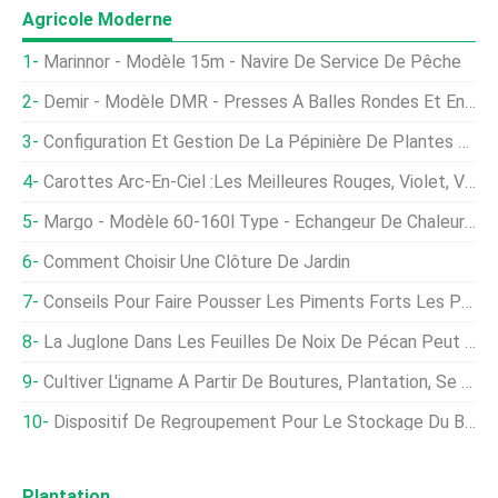
Agricole Moderne
Marinnor - Modèle 15m - Navire De Service De Pêche
Demir - Modèle DMR - Presses À Balles Rondes Et Enrubanneuses
Configuration Et Gestion De La Pépinière De Plantes Polyhouse
Carottes Arc-En-Ciel :Les Meilleures Rouges, Violet, Variétés Jaunes Et Blanches À Cultiver
Margo - Modèle 60-160l Type - Échangeur De Chaleur Suspendu Bleu
Comment Choisir Une Clôture De Jardin
Conseils Pour Faire Pousser Les Piments Forts Les Plus Forts
La Juglone Dans Les Feuilles De Noix De Pécan Peut Nuire Aux Plantes
Cultiver L'igname À Partir De Boutures, Plantation, Se Soucier, Récolte
Dispositif De Regroupement Pour Le Stockage Du Bois
Plantation