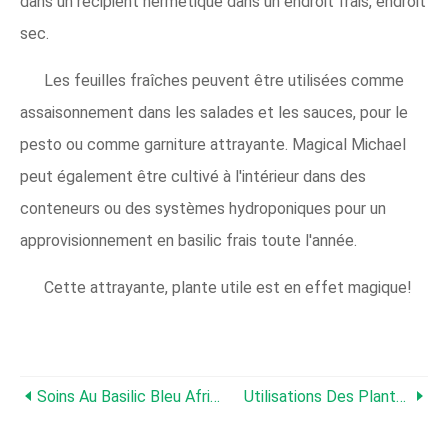
dans un récipient hermétique dans un endroit frais, endroit
sec.
Les feuilles fraîches peuvent être utilisées comme
assaisonnement dans les salades et les sauces, pour le
pesto ou comme garniture attrayante. Magical Michael
peut également être cultivé à l'intérieur dans des
conteneurs ou des systèmes hydroponiques pour un
approvisionnement en basilic frais toute l'année.
Cette attrayante, plante utile est en effet magique!
Soins Au Basilic Bleu Africain:Comment Faire Pousser Des Plantes De Basilic Africain
Utilisations Des Plantes De Basilic - Avez-Vous Essayé Ces Utilisations Étranges Pour Le Basilic