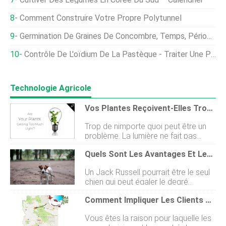
Comment Construire Votre Propre Polytunnel
Germination De Graines De Concombre, Temps, Période, Température
Contrôle De L'oïdium De La Pastèque - Traiter Une Pastèque Avec L'oïdium
Technologie Agricole
Vos Plantes Reçoivent-Elles Trop De Lumière ?
Trop de nimporte quoi peut être un
problème. La lumière ne fait pas
exception, et un producteur réfléchi
Quels Sont Les Avantages Et Les Inconvénients Des Terriers Jack Russell ?
doit être stratégique quant au
placement et à la force des sources
Un Jack Russell pourrait être le seul
lumineuses dans un environnement
chien qui peut égaler le degré
de serre. Examinons le suréclairage
dénergie dun Fox Terrier. Un Jack
et considérons les remèdes
Comment Impliquer Les Clients Du Marché Fermier
Russell pourrait être en mesure
disponibles. Trop de lumière Les
dégaler les capacités de chasse
plantes présentent plusieurs signes
Vous êtes la raison pour laquelle les
coriaces du Border Terrier. Et sil y a
vitaux lorsquelles reçoivent trop de