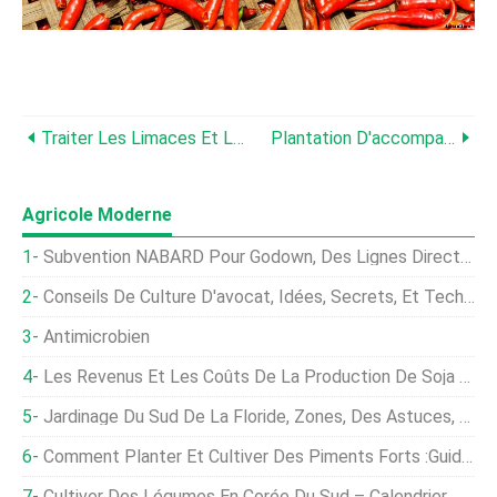
Traiter Les Limaces Et Les Escargots Dans Un Jardin Biologique
Plantation D'accompagnement :un Bref Aperçu
Agricole Moderne
Subvention NABARD Pour Godown, Des Lignes Directrices, Règles, Admissibilité
Conseils De Culture D'avocat, Idées, Secrets, Et Technique
Antimicrobien
Les Revenus Et Les Coûts De La Production De Soja Aux États-Unis Sont Plus Élevés, Une Étude Internationale Montre
Jardinage Du Sud De La Floride, Zones, Des Astuces, Et Des Idées
Comment Planter Et Cultiver Des Piments Forts :Guide Complet
Cultiver Des Légumes En Corée Du Sud – Calendrier