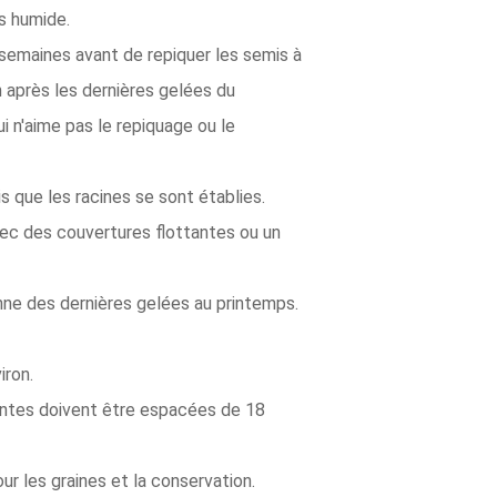
ès humide.
n 8 semaines avant de repiquer les semis à
n après les dernières gelées du
i n'aime pas le repiquage ou le
is que les racines se sont établies.
avec des couvertures flottantes ou un
nne des dernières gelées au printemps.
iron.
antes doivent être espacées de 18
our les graines et la conservation.