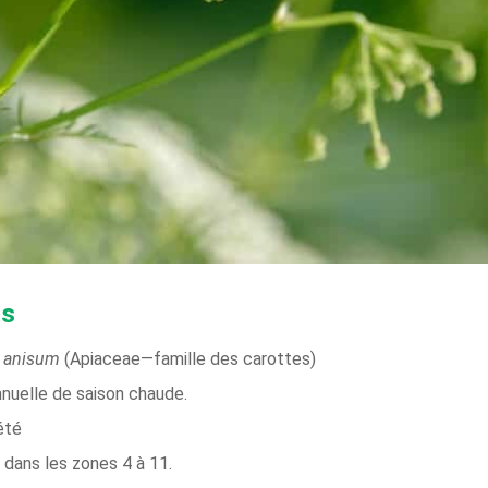
is
a anisum
(Apiaceae—famille des carottes)
nnuelle de saison chaude.
été
 dans les zones 4 à 11.