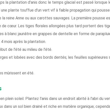
mps la plantation d'anis donc le temps glacial est passé lorsque 
t une plante touffue d'un vert vif à faible propagation qui pous
 de la reine Anne ou aux carottes sauvages. La première pousse es
me de cœur. Les tiges florales allongées plus tard portent des tig
ches à blanc jaunâtre en grappes de dentelle en forme de parap
 4 mois après la plantation.
ébut de l'été au milieu de l'été.
larges et lobées avec des bords dentés; les feuilles supérieures 
les mûrissent en été.
s
 en plein soleil. Plantez l'anis dans un endroit abrité à l'abri du ven
x dans un sol bien drainé et riche en matière organique; cependan